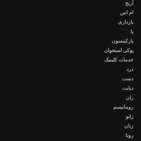
آرنج
ام اس
بارداری
پا
پارکینسون
پوکی استخوان
خدمات کلینیک
درد
دست
دیابت
ران
روماتیسم
زانو
زنان
زونا