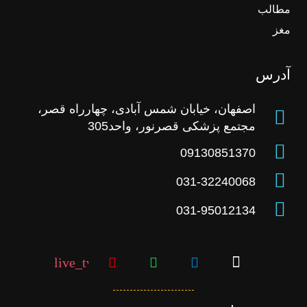
مطالب
مغز
آدرس
اصفهان، خیابان شمس آبادی، چهارراه قصر،
مجتمع پزشکی قصرنور، واحد305
09130851370
031-32240068
031-95012134
live_tv