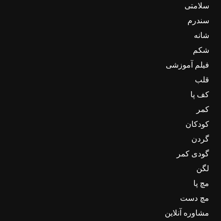
سلامتی
سندرم
شانه
شکم
فیلم آموزشی
قلب
کف پا
کمر
کودکان
گردن
گودی کمر
لگن
مچ پا
مچ دست
مشاوره آنلاین