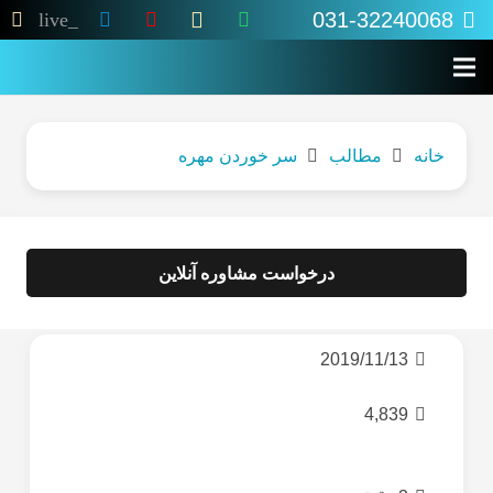
031-32240068
live_tv
خانه
مطالب
سر خوردن مهره
درخواست مشاوره آنلاین
2019/11/13
4,839