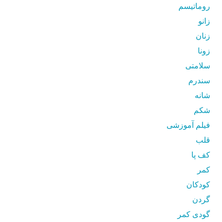
روماتیسم
زانو
زنان
زونا
سلامتی
سندرم
شانه
شکم
فیلم آموزشی
قلب
کف پا
کمر
کودکان
گردن
گودی کمر