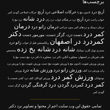
برچسب‌ها
آرنج درد
حرکات اصلاحی درد آرنج
تاندون مچ پا
حرکات اصلاحی گودی کمر
درد شانه
درد آرنج
خواب راحت
درد در هنگام خواب
درد ران
درد مچ پا
درمان
درمان زانو درد
درمان دیسک و دردهای کمر بدون جراحی
دکتر
کمر درد
دست درد، گزگز دست، مورمور دست
کمردرد در اصفهان
زانو درد
ریلکسیشن قبل از خواب
شانه یخ زده
شانه درد
سندرم تونل کارپ
سیاتیک
متخصص
طب فیزیکی در اصفهان
مشاوره آنلاین دکتر درد
مشاوره با دکتر درد
مچ دست
مچ پا
ورزش
ورزش تقویت تاندون مچ پا
ورزش تقویت مچ دست
ورزش تقویت مچ پا
ورزش درد
ورزش زانو درد
ورزش شانه درد
ران
ورزش درد کتف
ورزش
ورزش کمر درد
نوجوانان
ورزش کودکان
کتف درد
کجی شست پا
کمر درد
گردن درد
کمردرد
گرفتگی گردن
گزگز دست
گودی کمر
تمامی حقوق این وب سایت اعم از محتوا و تصاویر نزد دکتر