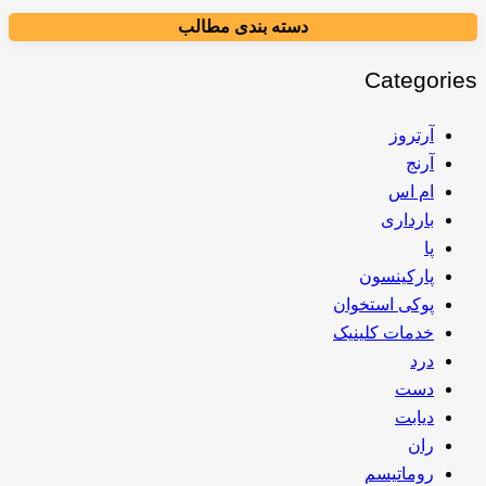
دسته بندی مطالب
Categories
آرتروز
آرنج
ام اس
بارداری
پا
پارکینسون
پوکی استخوان
خدمات کلینیک
درد
دست
دیابت
ران
روماتیسم