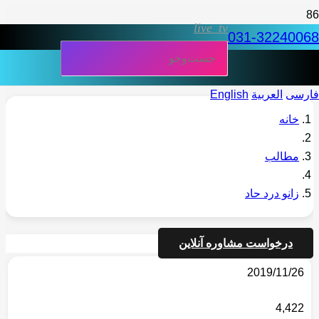
live_tv
031-32240068
فارسی
العربية
English
خانه
مطالب
زانو درد حاد
درخواست مشاوره آنلاین
2019/11/26
4,422