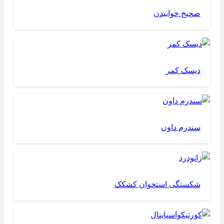
صحیح خوابیدن
دیسک کمر
سندرم داون
شکستگی استخوان کشکک