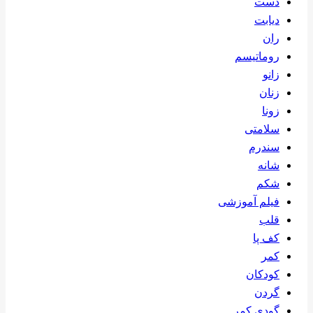
دست
دیابت
ران
روماتیسم
زانو
زنان
زونا
سلامتی
سندرم
شانه
شکم
فیلم آموزشی
قلب
کف پا
کمر
کودکان
گردن
گودی کمر