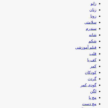
زانو
زنان
زونا
سلامتی
سندرم
شانه
شکم
فیلم آموزشی
قلب
کف پا
کمر
کودکان
گردن
گودی کمر
لگن
مچ پا
مچ دست