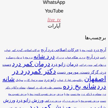
WhatsApp
YouTube
live_tv
آپارات
برچسب‌ها
آرنج درد
حرکات اصلاحی درد آرنج
تاندون مچ پا
حرکات اصلاحی گودی کمر
خواب
درد شانه
درد آرنج
راحت
درد در هنگام خواب
درد ران
درد مچ پا
درمان دیسک و
درمان کمر درد
درمان زانو درد
دست
دردهای کمر بدون جراحی
دکتر کمردرد در
درد، گزگز دست، مورمور دست
اصفهان
شانه
زانو درد
ریلکسیشن قبل از خواب
سندرم تونل کارپ
سیاتیک
شانه یخ زده
درد
متخصص طب فیزیکی در اصفهان
مشاوره آنلاین دکتر
درد
مشاوره با دکتر درد
مچ دست
مچ پا
ورزش
ورزش تقویت تاندون مچ پا
ورزش تقویت مچ
ورزش زانو درد
ورزش
دست
ورزش تقویت مچ پا
ورزش درد ران
ورزش درد کتف
ورزش کمر درد
شانه درد