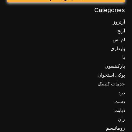
Categories
آرتروز
آرنج
ام اس
بارداری
پا
پارکینسون
پوکی استخوان
خدمات کلینیک
درد
دست
دیابت
ران
روماتیسم