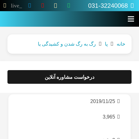
031-32240068
live_tv
خانه
پا
رگ به رگ شدن و کشیدگی یا
درخواست مشاوره آنلاین
2019/11/25
3,965