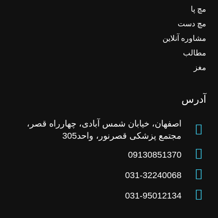
مچ پا
مچ دست
مشاوره آنلاین
مطالب
مغز
آدرس
اصفهان، خیابان شمس آبادی، چهارراه قصر،
مجتمع پزشکی قصرنور، واحد305
09130851370
031-32240068
031-95012134