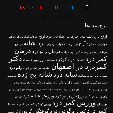
live_tv
برچسب‌ها
آرنج درد
حرکات اصلاحی درد آرنج
تاندون مچ پا
حرکات اصلاحی گودی کمر
درد شانه
درد آرنج
خواب راحت
درد در هنگام خواب
درد ران
درد مچ پا
درمان
درمان زانو درد
درمان دیسک و دردهای کمر بدون جراحی
دکتر
کمر درد
دست درد، گزگز دست، مورمور دست
کمردرد در اصفهان
زانو درد
ریلکسیشن قبل از خواب
شانه یخ زده
شانه درد
سندرم تونل کارپ
سیاتیک
متخصص
طب فیزیکی در اصفهان
مشاوره آنلاین دکتر درد
مشاوره با دکتر درد
مچ دست
مچ پا
ورزش
ورزش تقویت تاندون مچ پا
ورزش تقویت مچ دست
ورزش تقویت مچ پا
ورزش درد
ورزش زانو درد
ورزش شانه درد
ران
ورزش درد کتف
ورزش
ورزش کمر درد
نوجوانان
ورزش کودکان
کتف درد
کجی شست پا
کمر درد
گردن درد
کمردرد
گرفتگی گردن
گزگز دست