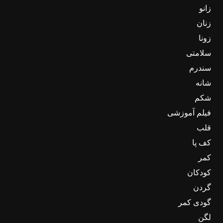
زانو
زنان
زونا
سلامتی
سندرم
شانه
شکم
فیلم آموزشی
قلب
کف پا
کمر
کودکان
گردن
گودی کمر
لگن