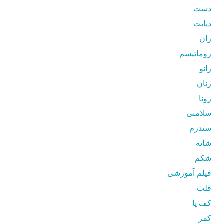
دست
دیابت
ران
روماتیسم
زانو
زنان
زونا
سلامتی
سندرم
شانه
شکم
فیلم آموزشی
قلب
کف پا
کمر