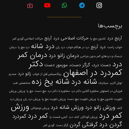
live_tv
برچسب‌ها
آرنج درد
حرکات اصلاحی درد آرنج
تاندون مچ پا
حرکات اصلاحی گودی کمر
درد شانه
درد آرنج
خواب راحت
درد در هنگام خواب
درد ران
درد مچ پا
درمان
درمان کمر
درمان زانو درد
دیسک و دردهای کمر بدون جراحی
دکتر
درد
دست درد، گزگز دست، مورمور دست
کمردرد در اصفهان
زانو درد
ریلکسیشن قبل از خواب
سندرم
شانه یخ زده
شانه درد
تونل کارپ
سیاتیک
متخصص طب
فیزیکی در اصفهان
مشاوره آنلاین دکتر درد
مشاوره با دکتر درد
مچ دست
مچ پا
ورزش
ورزش
تقویت تاندون مچ پا
ورزش تقویت مچ دست
ورزش تقویت مچ پا
ورزش درد ران
ورزش درد
ورزش
ورزش زانو درد
ورزش شانه درد
کتف
ورزش نوجوانان
کمر درد
کمر درد
کمردرد
ورزش کودکان
کتف درد
کجی شست پا
گردن درد
گرفتگی گردن
گزگز دست
گودی کمر