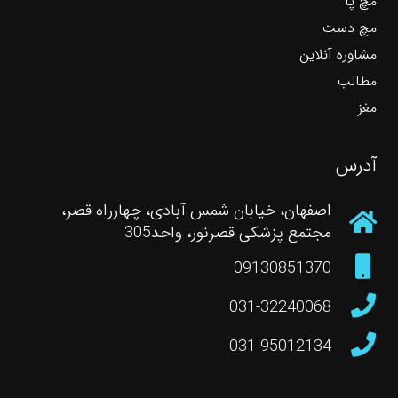
مچ پا
مچ دست
مشاوره آنلاین
مطالب
مغز
آدرس
اصفهان، خیابان شمس آبادی، چهارراه قصر،
مجتمع پزشکی قصرنور، واحد305
09130851370
031-32240068
031-95012134