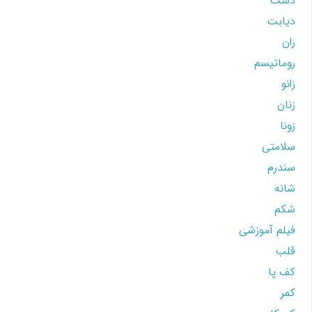
دست
دیابت
ران
روماتیسم
زانو
زنان
زونا
سلامتی
سندرم
شانه
شکم
فیلم آموزشی
قلب
کف پا
کمر