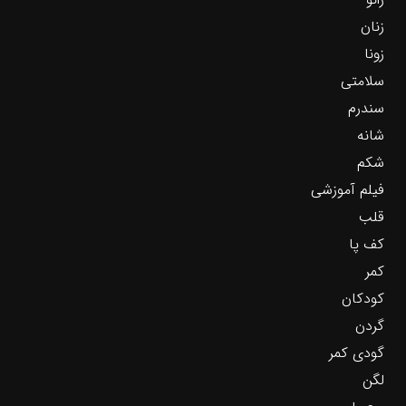
زنان
زونا
سلامتی
سندرم
شانه
شکم
فیلم آموزشی
قلب
کف پا
کمر
کودکان
گردن
گودی کمر
لگن