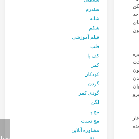
کن
سندرم
حد
شانه
ای
شکم
ون
فیلم آموزشی
قلب
ره
کف پا
حت
کمر
ون
کودکان
دن
گردن
ان
گودی کمر
رو
لگن
مچ پا
ار
مچ دست
ده
مشاوره آنلاین