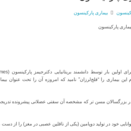
کینسون
بیماری پارکینسون
رای اولین بار توسط دانشمند بریتانیایی دکترجیمز پارکینسون (
mes
شد او نام این بیماری را “فلج‌لرزان” نامید که امروزه آن را تحت عنوان بیم
ر بزرگسالان مسن تر که مشخصه آن سفتی عضلانی پیشرونده تدریجی
انایی خود در تولید دوپامین (یکی از ناقلین عصبی در مغز) را از دست 