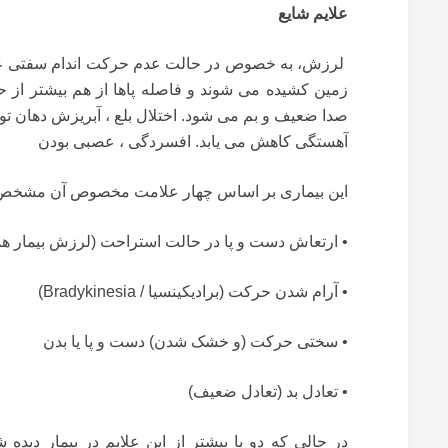
علایم شایع
لرزش، به خصوص در حالت عدم حرکت اندام سفتی عضلان
زمین کشیده می شوند و فاصله پاها از هم بیشتر از 
صدا ضعیف و بم می شود. اختلال بلع ، آبریزش دهان توا
آهستگی کاهش می یابد. افسردگی ، عصبی بودن
این بیماری بر اساس چهار علامت مخصوص آن مشخص
• ارتعاش دست و پا در حالت استراحت (لرزش بیمار هم
• آرام شدن حرکت (برادیکینسیا /
Bradykinesia
)
• سختی حرکت (و خشک شدن) دست و پا یا بدن
• تعادل بد (تعادل ضعیف)
در حالی که دو یا بیشتر از این علایم در بیمار دی