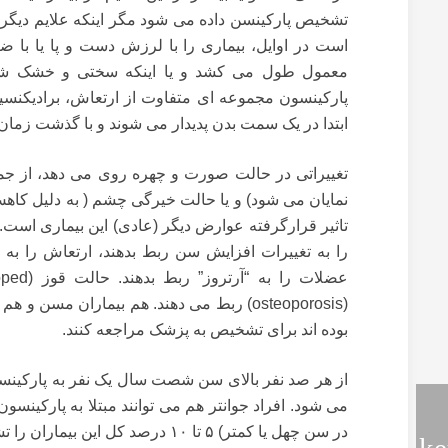
تشخیص پارکینسن داده می شود مگر اینکه علایم دیگری 
است در اوایل، بیماری را با لرزش دست و پا یا با 
معمول طول می کشد و یا اینکه سختی و خشک شد
پارکینسون مجموعه ای متفاوت از ارتعاش، برادیکنسی
ابتدا در یک سمت بدن پدیدار می شوند و با گذشت زمان 
تغییراتی در حالت صورت و چهره روی می دهد، از جم
نمایان می شود) و یا حالت خیرگی چشم ( به دلیل کاهش
تاثیر قرارگرفته عوارض دیگر (عادی) این بیماری است
را به تغییرات افزایش سن ربط بدهند، ارتعاش را به 
عضلات را به “آرتروز” ربط بدهند. حالت قوز (
oped
(
osteoporosis
) ربط می دهند. هم بیماران مسن و هم 
بوده اند برای تشخیص به پزشک مراجعه کنند.
از هر صد نفر بالای سن شصت سال یک نفر به پارکینسو
می شود. افراد جوانتر هم می توانند مبتلا به پارکینسو
در سن چهل یا کمتر) ۵ تا ۱۰ درصد کل این بیماران را تشکیل می دهند.