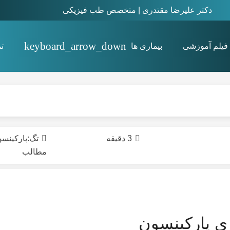
دکتر علیرضا مقتدری | متخصص طب فیزیکی
فیلم آموزشی
بیماری ها
ت
استئیت پوبیس Osteitis pubis
3 دقیقه
تگ:
پارکینس
مطالب
ری پارکینسون