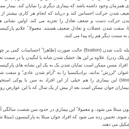
همزمان وجود داشته باشد که بیماری دیگری را نمایان کند. بیمار مم
ضعیف شدن حرکت احساس کند و دریابد که انجام هر کاری بیشتر از 
ن حرکت دست و ضعف تعادل را تجربه می کند. اولین نشانی ه
ا، سفت شدن عضلات و تعادل ضعیف هستند. معمولا ً علایم پارکینس
به سمت دیگر هم راه پیدا می کنند.
له ثابت شدن (
fixation
) حالت صورت (ظاهرا ً احساسات کمی بر چه
 پلک زدن). علاوه بر این ها، خشک شدن شانه یا لنگیدن پا در سمت ت
. افراد مسن ممکن است نمایان شدن یک به یک این نشانه های پارکینس
عنوان “لرزش” بدانند، برادیکنسیا را به “آرام شدن عادی” و سفت ش
sto
) این بیماری را هم خیلی از این افراد به سن یا پوکی استخو
بیماران جوان ممکن است بعد از بیش از یک سال که با این عوارض روب
ن مبتلا می شود، و معمولا ً این بیماری در حدود سن شصت سالگی آغ
ن شوند. تخمین زده می شود که افراد جوان مبتلا به پارکینسون (مبتلا ش