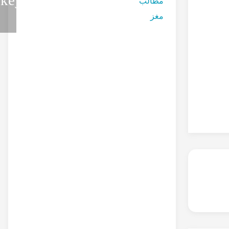
مطالب
مغز