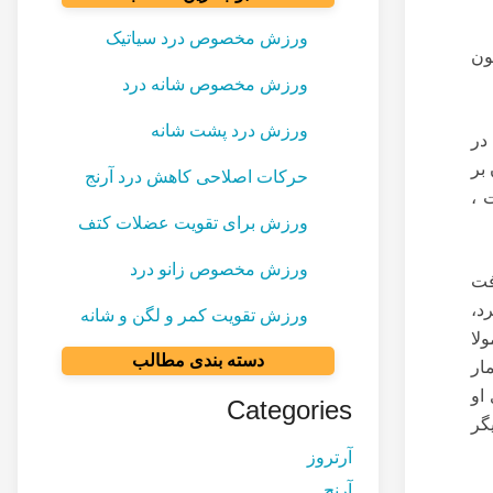
ورزش مخصوص درد سیاتیک
ون
ورزش مخصوص شانه درد
ورزش درد پشت شانه
در
بر
حرکات اصلاحی کاهش درد آرنج
 ،
ورزش برای تقویت عضلات کتف
ورزش مخصوص زانو درد
فت
د،
ورزش تقویت کمر و لگن و شانه
لا
دسته بندی مطالب
ار
او
Categories
گر
آرتروز
آرنج