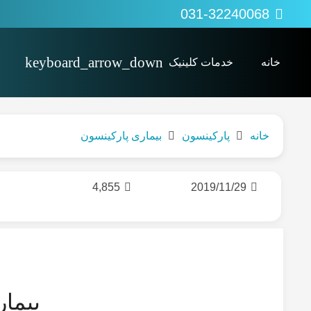
031-32240068
خانه
خدمات کلینیک
پی آر پی PRP
کاردرمانی Occupational therapy
اوزون تراپی (ozonetherapy)
خانه
پارکینسون
بیماری پارکینسون
4,855
2019/11/29
بیما