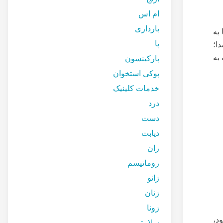
ام اس
بارداری
به
پا
ا؛
به
پارکینسون
پوکی استخوان
خدمات کلینیک
درد
دست
دیابت
ران
روماتیسم
زانو
زنان
زونا
د،
سلامتی