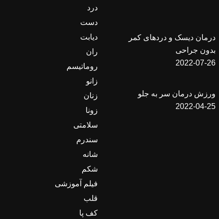
درد
دست
دیابت
درمان دیسک و دردهای کمر
بدون جراحی
ران
2022-07-26
روماتیسم
زانو
ورزش درمان سر به جلو
زنان
2022-04-25
زونا
سلامتی
سندرم
شانه
شکم
فیلم آموزشی
قلب
کف پا