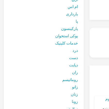
ام اس
بارداری
پا
پارکینسون
پوکی استخوان
خدمات کلینیک
درد
دست
دیابت
ران
روماتیسم
زانو
زنان
زونا
ینوم
سلامتی