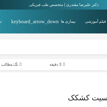
دکتر علیرضا مقتدری | متخصص طب فیزیکی
فیلم آموزشی
بیماری ها
ت
استئیت پوبیس Osteitis pubis
3 دقیقه
تگ:
مطالب
سیت کشکک