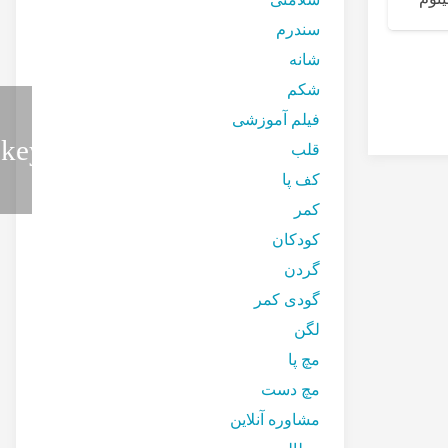
سندرم
فتق دیسک بین مهره‌ای
شانه
۷ تمرین برای رفع
شکم
و خستگی روزا
فیلم آموزشی
قلب
کف پا
کمر
کودکان
گردن
گودی کمر
لگن
مچ پا
مچ دست
مشاوره آنلاین