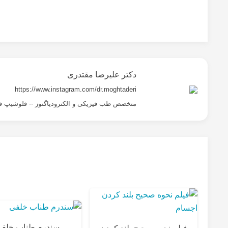
دکتر علیرضا مقتدری
https://www.instagram.com/dr.moghtaderi
متخصص طب فیزیکی و الکترودیاگنوز -- فلوشیپ ف
سندرم طناب خلف