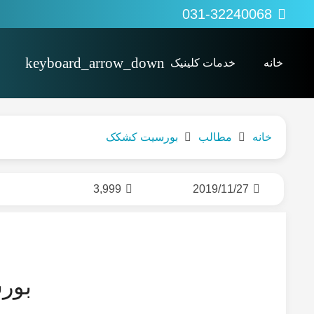
031-32240068
خانه
خدمات کلینیک
پی آر پی PRP
کاردرمانی Occupational therapy
اوزون تراپی (ozonetherapy)
خانه
مطالب
بورسیت کشکک
3,999
2019/11/27
بور