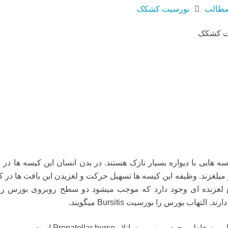
طالب
بورسیت کشکک
 هایی با دیواره بسیار نازک هستند. در بدن انسان این کیسه ها در ب
یلغزند. وظیفه این کیسه ها تسهیل حرکت و لغزیدن این بافت ها در کن
یع لغزنده ای وجود دارد که موجب میشود دو سطح روبروی بورس ر
دارند. التهاب بورس را بورسیت
Bursitis
میگویند.
 به خاطر وجود بورس پره پاتلار
Prepatellar burse
است.