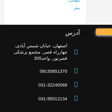
مطالب
مغز
آدرس
اصفهان، خیابان شمس آبادی،
چهارراه قصر، مجتمع پزشکی
قصرنور، واحد305
09130851370
031-32240068
031-95012134