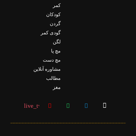
کمر
کودکان
گردن
گودی کمر
لگن
مچ پا
مچ دست
مشاوره آنلاین
مطالب
مغز
live_tv