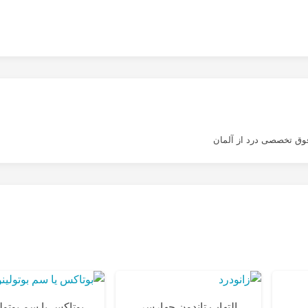
وق تخصصی درد از آلمان
ى
التهاب تاندون چهارسر
بوتاکس یا سم بوتول