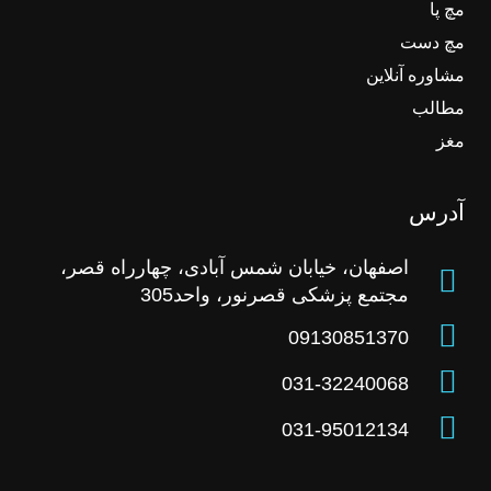
مچ پا
مچ دست
مشاوره آنلاین
مطالب
مغز
آدرس
اصفهان، خیابان شمس آبادی، چهارراه قصر،
مجتمع پزشکی قصرنور، واحد305
09130851370
031-32240068
031-95012134