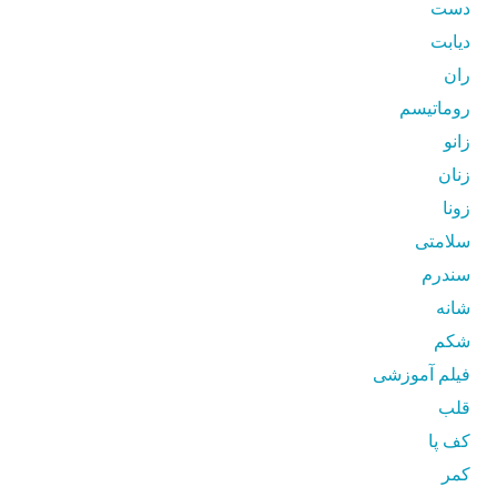
دست
دیابت
ران
روماتیسم
زانو
زنان
زونا
سلامتی
سندرم
شانه
شکم
فیلم آموزشی
قلب
کف پا
کمر