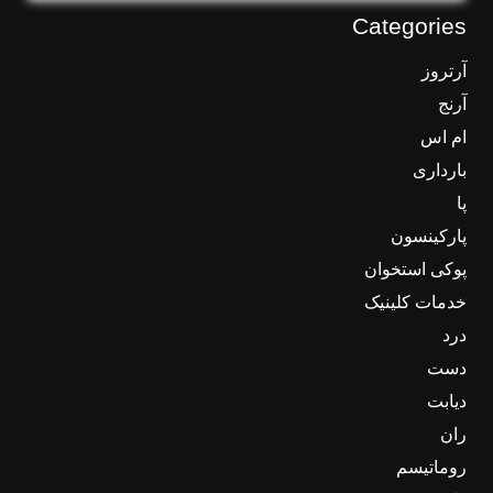
Categories
آرتروز
آرنج
ام اس
بارداری
پا
پارکینسون
پوکی استخوان
خدمات کلینیک
درد
دست
دیابت
ران
روماتیسم