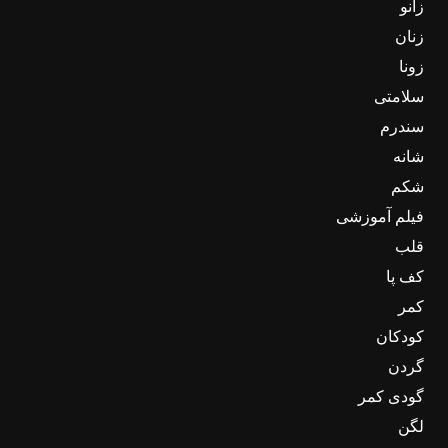
زانو
زنان
زونا
سلامتی
سندرم
شانه
شکم
فیلم آموزشی
قلب
کف پا
کمر
کودکان
گردن
گودی کمر
لگن