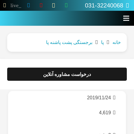
031-32240068
live_tv
خانه
پا
برجستگی پشت پاشنه پا
درخواست مشاوره آنلاین
2019/11/24
4,619