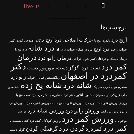
live_tv
برچسب‌ها
آرنج درد
حرکات اصلاحی درد آرنج
تاندون مچ پا
حرکات اصلاحی گودی کمر
درد شانه
درد آرنج
خواب راحت
درد در هنگام خواب
درد ران
درد مچ پا
درمان
درمان زانو درد
درمان دیسک و دردهای کمر بدون جراحی
دکتر
کمر درد
دست درد، گزگز دست، مورمور دست
کمردرد در اصفهان
زانو درد
ریلکسیشن قبل از خواب
شانه یخ زده
شانه درد
سندرم تونل کارپ
سیاتیک
متخصص
طب فیزیکی در اصفهان
مشاوره آنلاین دکتر درد
مشاوره با دکتر درد
مچ دست
مچ پا
ورزش
ورزش تقویت تاندون مچ پا
ورزش تقویت مچ دست
ورزش تقویت مچ پا
ورزش درد
ورزش زانو درد
ورزش شانه درد
ران
ورزش درد کتف
ورزش
ورزش کمر درد
نوجوانان
ورزش کودکان
کتف درد
کجی شست پا
کمر درد
گردن درد
کمردرد
گرفتگی گردن
گزگز دست