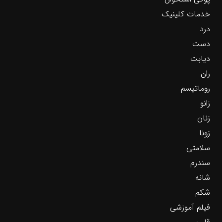
خدمات کلینیک
درد
دست
دیابت
ران
روماتیسم
زانو
زنان
زونا
سلامتی
سندرم
شانه
شکم
فیلم آموزشی