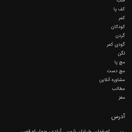
قلب
کف پا
کمر
کودکان
گردن
گودی کمر
لگن
مچ پا
مچ دست
مشاوره آنلاین
مطالب
مغز
آدرس
اصفهان، خیابان شمس آبادی، چهارراه قصر،