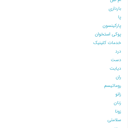
بارداری
پا
پارکینسون
پوکی استخوان
خدمات کلینیک
درد
دست
دیابت
ران
روماتیسم
زانو
زنان
زونا
سلامتی