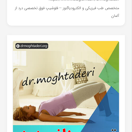
متخصص طب فیزیکی و الکترودیاگنوز -- فلوشیپ فوق تخصصی درد از
آلمان