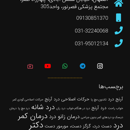
مجتمع پزشکی قصرنور، واحد305
09130851370
031-32240068
031-95012134
live_tv
برچسب‌ها
آرنج درد
حرکات اصلاحی درد آرنج
تاندون مچ پا
حرکات اصلاحی گودی کمر
درد شانه
درد آرنج
خواب راحت
درد در هنگام خواب
درد ران
درد مچ پا
درمان
درمان کمر
درمان زانو درد
دیسک و دردهای کمر بدون جراحی
دکتر
درد
دست درد، گزگز دست، مورمور دست