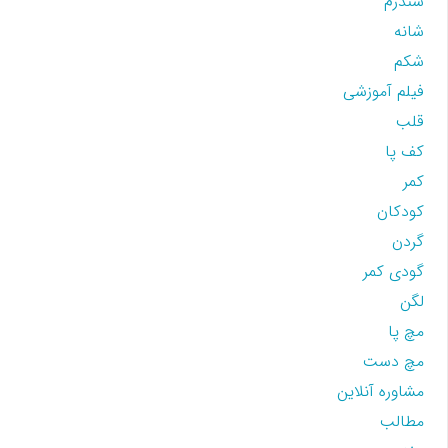
سندرم
شانه
شکم
فیلم آموزشی
قلب
کف پا
کمر
کودکان
گردن
گودی کمر
لگن
مچ پا
مچ دست
مشاوره آنلاین
مطالب