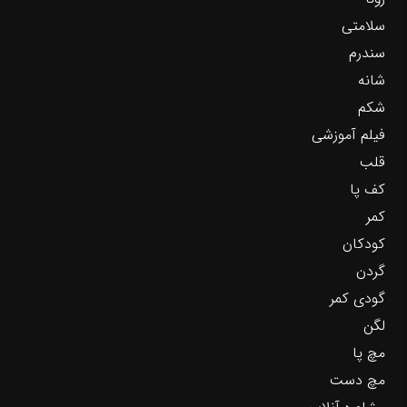
سلامتی
سندرم
شانه
شکم
فیلم آموزشی
قلب
کف پا
کمر
کودکان
گردن
گودی کمر
لگن
مچ پا
مچ دست