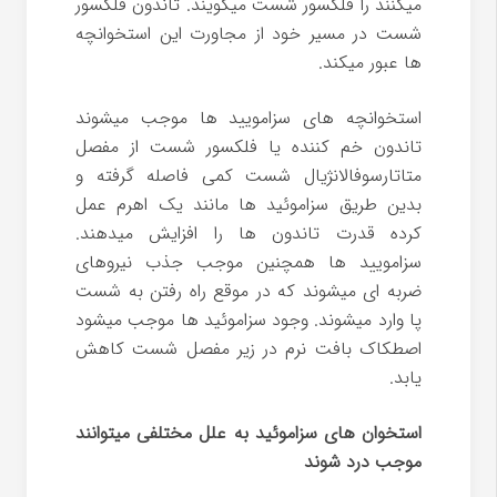
میکنند را فلکسور شست میگویند. تاندون فلکسور
شست در مسیر خود از مجاورت این استخوانچه
ها عبور میکند.
استخوانچه های سزامویید ها موجب میشوند
تاندون خم کننده یا فلکسور شست از مفصل
متاتارسوفالانژیال شست کمی فاصله گرفته و
بدین طریق سزاموئید ها مانند یک اهرم عمل
کرده قدرت تاندون ها را افزایش میدهند.
سزامویید ها همچنین موجب جذب نیروهای
ضربه ای میشوند که در موقع راه رفتن به شست
پا وارد میشوند. وجود سزاموئید ها موجب میشود
اصطکاک بافت نرم در زیر مفصل شست کاهش
یابد.
استخوان های سزاموئید به علل مختلفی میتوانند
موجب درد شوند