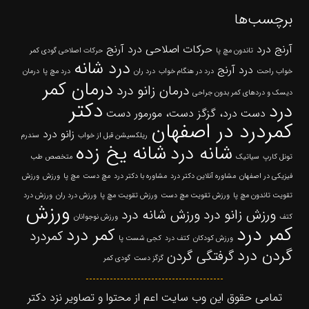
برچسب‌ها
آرنج درد
حرکات اصلاحی درد آرنج
تاندون مچ پا
حرکات اصلاحی گودی کمر
درد شانه
درد آرنج
خواب راحت
درد در هنگام خواب
درد ران
درد مچ پا
درمان
درمان کمر
درمان زانو درد
دیسک و دردهای کمر بدون جراحی
دکتر
درد
دست درد، گزگز دست، مورمور دست
کمردرد در اصفهان
زانو درد
ریلکسیشن قبل از خواب
سندرم
شانه یخ زده
شانه درد
تونل کارپ
سیاتیک
متخصص طب
فیزیکی در اصفهان
مشاوره آنلاین دکتر درد
مشاوره با دکتر درد
مچ دست
مچ پا
ورزش
ورزش
تقویت تاندون مچ پا
ورزش تقویت مچ دست
ورزش تقویت مچ پا
ورزش درد ران
ورزش درد
ورزش
ورزش زانو درد
ورزش شانه درد
کتف
ورزش نوجوانان
کمر درد
کمر درد
کمردرد
ورزش کودکان
کتف درد
کجی شست پا
گردن درد
گرفتگی گردن
گزگز دست
گودی کمر
تمامی حقوق این وب سایت اعم از محتوا و تصاویر نزد دکتر