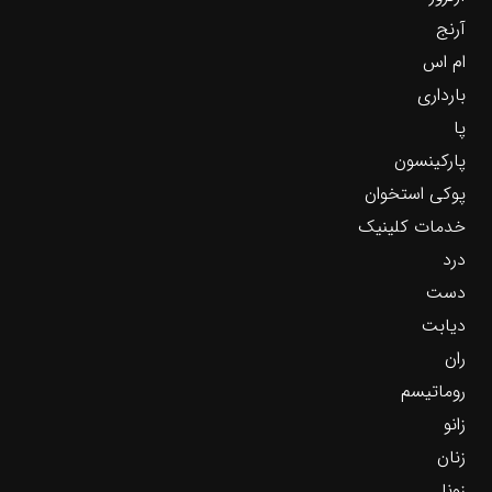
آرنج
ام اس
بارداری
پا
پارکینسون
پوکی استخوان
خدمات کلینیک
درد
دست
دیابت
ران
روماتیسم
زانو
زنان
زونا