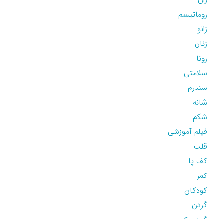
روماتیسم
زانو
زنان
زونا
سلامتی
سندرم
شانه
شکم
فیلم آموزشی
قلب
کف پا
کمر
کودکان
گردن