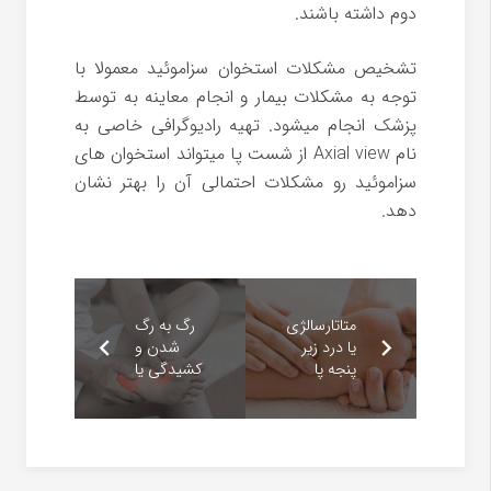
دوم داشته باشند.
تشخیص مشکلات استخوان سزاموئید معمولا با
توجه به مشکلات بیمار و انجام معاینه به توسط
پزشک انجام میشود. تهیه رادیوگرافی خاصی به
نام Axial view از شست پا میتواند استخوان های
سزاموئید رو مشکلات احتمالی آن را بهتر نشان
دهد.
متاتارسالژی
رگ به رگ
یا درد زیر
شدن و
پنجه پا
کشیدگی یا