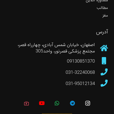
مشاوره آنلاین
مطالب
مغز
آدرس
اصفهان، خیابان شمس آبادی، چهارراه قصر،
مجتمع پزشکی قصرنور، واحد305
09130851370
031-32240068
031-95012134
live_tv