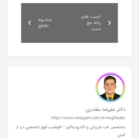
آسیب های
سندروم
رباط مچ
تقاطع
دست
دکتر علیرضا مقتدری
https://www.instagram.com/dr.moghtaderi
متخصص طب فیزیکی و الکترودیاگنوز -- فلوشیپ فوق تخصصی درد از
آلمان