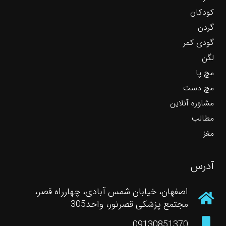
کودکان
گردن
گودی کمر
لگن
مچ پا
مچ دست
مشاوره آنلاین
مطالب
مغز
آدرس
اصفهان، خیابان شمس آبادی، چهارراه قصر،
مجتمع پزشکی قصرنور، واحد305
09130851370