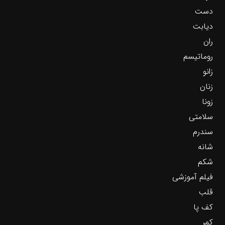
دست
دیابت
ران
روماتیسم
زانو
زنان
زونا
سلامتی
سندرم
شانه
شکم
فیلم آموزشی
قلب
کف پا
کمر