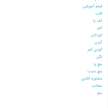
فیلم آموزشی
قلب
کف پا
کمر
کودکان
گردن
گودی کمر
لگن
مچ پا
مچ دست
مشاوره آنلاین
مطالب
مغز