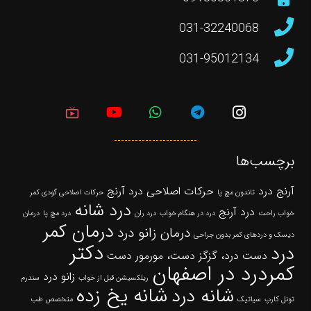
031-32240068
031-95012134
live_tv
برچسب‌ها
آرنج درد
حرکات اصلاحی درد آرنج
تاندون مچ پا
حرکات اصلاحی گودی کمر
درد شانه
درد آرنج
خواب راحت
درد در هنگام خواب
درد ران
درد مچ پا
درمان
درمان کمر
درمان زانو درد
دیسک و دردهای کمر بدون جراحی
دکتر
درد
دست درد، گزگز دست، مورمور دست
کمردرد در اصفهان
زانو درد
ریلکسیشن قبل از خواب
سندرم
شانه یخ زده
شانه درد
تونل کارپ
سیاتیک
متخصص طب