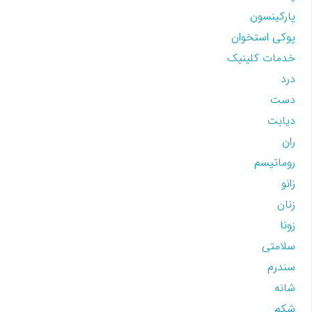
پارکینسون
پوکی استخوان
خدمات کلینیک
درد
دست
دیابت
ران
روماتیسم
زانو
زنان
زونا
سلامتی
سندرم
شانه
شکم