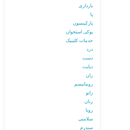
بارداری
پا
پارکینسون
پوکی استخوان
خدمات کلینیک
درد
دست
دیابت
ران
روماتیسم
زانو
زنان
زونا
سلامتی
سندرم