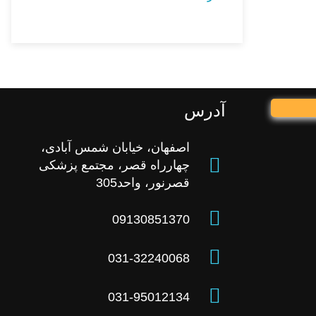
آدرس
اصفهان، خیابان شمس آبادی،
چهارراه قصر، مجتمع پزشکی
قصرنور، واحد305
09130851370
031-32240068
031-95012134