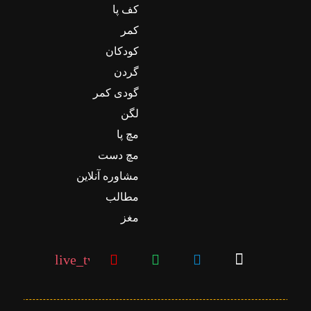
کف پا
کمر
کودکان
گردن
گودی کمر
لگن
مچ پا
مچ دست
مشاوره آنلاین
مطالب
مغز
live_tv