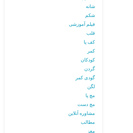
شانه
شکم
فیلم آموزشی
قلب
کف پا
کمر
کودکان
گردن
گودی کمر
لگن
مچ پا
مچ دست
مشاوره آنلاین
مطالب
مغز