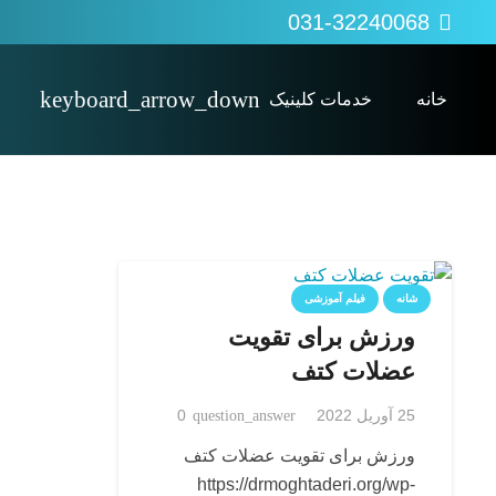
031-32240068
خانه
خدمات کلینیک
پی آر پی PRP
کاردرمانی Occupational therapy
اوزون تراپی (ozonetherapy)
شانه
فیلم آموزشی
ورزش برای تقویت
عضلات کتف
25 آوریل 2022
question_answer
0
ورزش برای تقویت عضلات کتف
https://drmoghtaderi.org/wp-