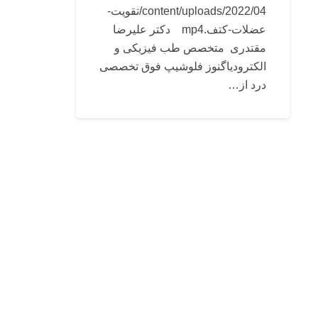
content/uploads/2022/04/تقویت-
عضلات-کتف.mp4 دکتر علیرضا
مقتدری متخصص طب فیزیکی و
الکترودیاگنوز فلوشیپ فوق تخصصی
درد از…