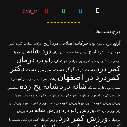
live_tv
برچسب‌ها
آرنج درد
حرکات اصلاحی درد آرنج
تاندون مچ پا
حرکات اصلاحی گودی کمر
درد شانه
درد آرنج
خواب راحت
درد در هنگام خواب
درد ران
درد مچ پا
درمان
درمان زانو درد
درمان دیسک و دردهای کمر بدون جراحی
دکتر
کمر درد
دست درد، گزگز دست، مورمور دست
کمردرد در اصفهان
زانو درد
ریلکسیشن قبل از خواب
شانه یخ زده
شانه درد
سندرم تونل کارپ
سیاتیک
متخصص
طب فیزیکی در اصفهان
مشاوره آنلاین دکتر درد
مشاوره با دکتر درد
مچ دست
مچ پا
ورزش
ورزش تقویت تاندون مچ پا
ورزش تقویت مچ دست
ورزش تقویت مچ پا
ورزش درد
ورزش زانو درد
ورزش شانه درد
ران
ورزش درد کتف
ورزش
ورزش کمر درد
نوجوانان
ورزش کودکان
کتف درد
کجی شست پا
کمر درد