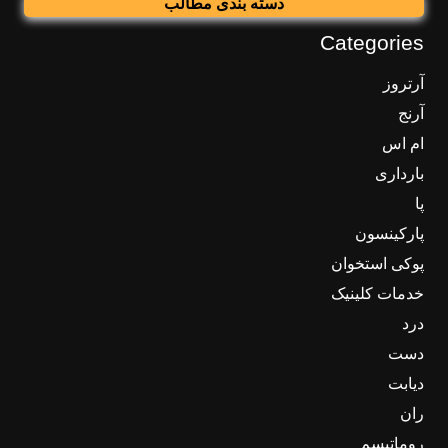
دسته بندی مطالب
Categories
آرتروز
آرنج
ام اس
بارداری
پا
پارکینسون
پوکی استخوان
خدمات کلینیک
درد
دست
دیابت
ران
روماتیسم