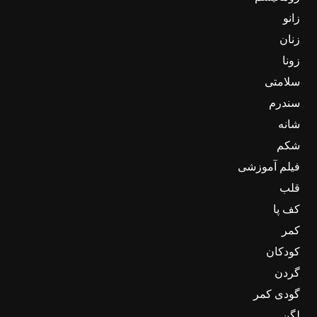
زانو
زنان
زونا
سلامتی
سندرم
شانه
شکم
فیلم آموزشی
قلب
کف پا
کمر
کودکان
گردن
گودی کمر
لگن