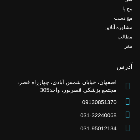
مچ پا
مچ دست
مشاوره آنلاین
مطالب
مغز
آدرس
اصفهان، خیابان شمس آبادی، چهارراه قصر،
مجتمع پزشکی قصرنور، واحد305
09130851370
031-32240068
031-95012134