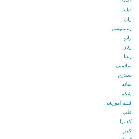
دست
دیابت
ران
روماتیسم
زانو
زنان
زونا
سلامتی
سندرم
شانه
شکم
فیلم آموزشی
قلب
کف پا
کمر