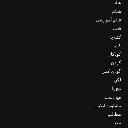
شانه
شکم
فیلم آموزشی
قلب
کف پا
کمر
کودکان
گردن
گودی کمر
لگن
مچ پا
مچ دست
مشاوره آنلاین
مطالب
مغز