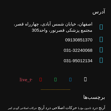
آدرس
اصفهان، خیابان شمس آبادی، چهارراه قصر،
مجتمع پزشکی قصرنور، واحد305
09130851370
031-32240068
031-95012134
live_tv
برچسب‌ها
آرنج درد
حرکات اصلاحی درد آرنج
تاندون مچ پا
حرکات اصلاحی گودی کمر