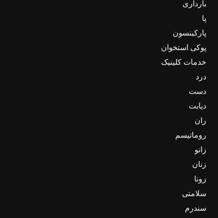
بارداری
پا
پارکینسون
پوکی استخوان
خدمات کلینیک
درد
دست
دیابت
ران
روماتیسم
زانو
زنان
زونا
سلامتی
سندرم