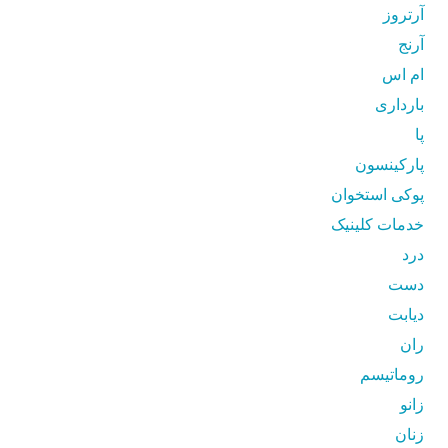
آرتروز
آرنج
ام اس
بارداری
پا
پارکینسون
پوکی استخوان
خدمات کلینیک
درد
دست
دیابت
ران
روماتیسم
زانو
زنان