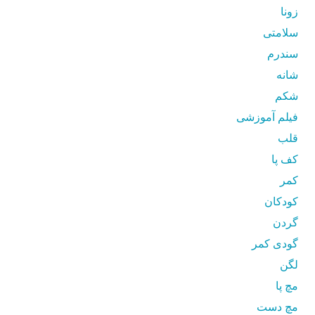
زونا
سلامتی
سندرم
شانه
شکم
فیلم آموزشی
قلب
کف پا
کمر
کودکان
گردن
گودی کمر
لگن
مچ پا
مچ دست