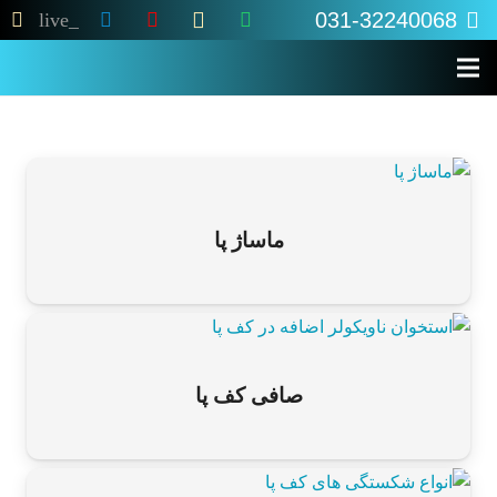
031-32240068
live_tv
‌ماساژ پا
صافی کف پا