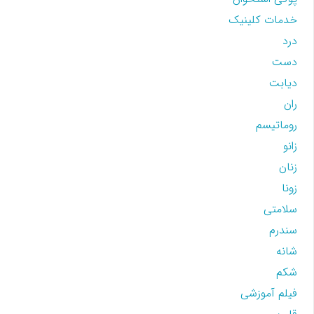
خدمات کلینیک
درد
دست
دیابت
ران
روماتیسم
زانو
زنان
زونا
سلامتی
سندرم
شانه
شکم
فیلم آموزشی