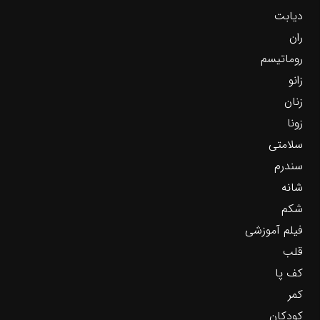
دیابت
ران
روماتیسم
زانو
زنان
زونا
سلامتی
سندرم
شانه
شکم
فیلم آموزشی
قلب
کف پا
کمر
کودکان