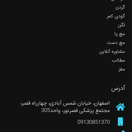
گردن
گودی کمر
لگن
مچ پا
مچ دست
مشاوره آنلاین
مطالب
مغز
آدرس
اصفهان، خیابان شمس آبادی، چهارراه قصر،
مجتمع پزشکی قصرنور، واحد305
09130851370