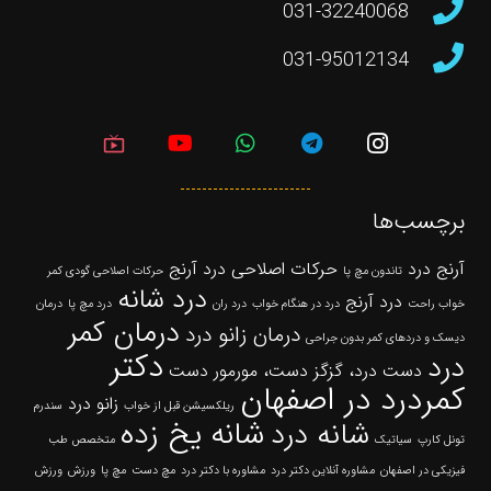
031-32240068
031-95012134
live_tv
برچسب‌ها
آرنج درد
حرکات اصلاحی درد آرنج
تاندون مچ پا
حرکات اصلاحی گودی کمر
درد شانه
درد آرنج
خواب راحت
درد در هنگام خواب
درد ران
درد مچ پا
درمان
درمان کمر
درمان زانو درد
دیسک و دردهای کمر بدون جراحی
دکتر
درد
دست درد، گزگز دست، مورمور دست
کمردرد در اصفهان
زانو درد
ریلکسیشن قبل از خواب
سندرم
شانه یخ زده
شانه درد
تونل کارپ
سیاتیک
متخصص طب
فیزیکی در اصفهان
مشاوره آنلاین دکتر درد
مشاوره با دکتر درد
مچ دست
مچ پا
ورزش
ورزش