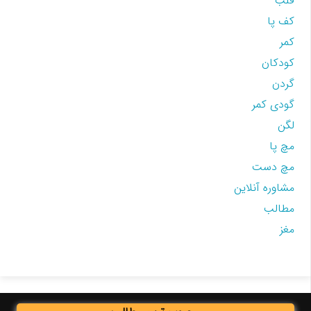
قلب
کف پا
کمر
کودکان
گردن
گودی کمر
لگن
مچ پا
مچ دست
مشاوره آنلاین
مطالب
مغز