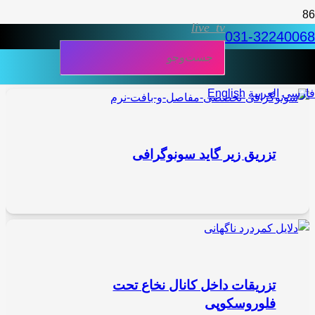
live_tv
031-32240068
فارسی
العربية
English
تزریق زیر گاید سونوگرافی
تزریقات داخل کانال نخاع تحت
فلوروسکوپی