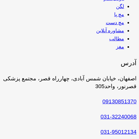
لگن
مچ پا
مچ دست
مشاوره آنلاین
مطالب
مغز
آدرس
اصفهان، خیابان شمس آبادی، چهارراه قصر، مجتمع پزشکی
قصرنور، واحد305
09130851370
031-32240068
031-95012134