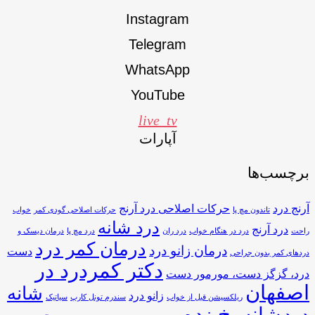
Instagram
Telegram
WhatsApp
YouTube
live_tv
آپارات
برچسب‌ها
آرنج درد
حرکات اصلاحی درد آرنج
تاندون مچ پا
حرکات اصلاحی گودی کمر
خواب
درد شانه
درد آرنج
راحت
درد در هنگام خواب
درد ران
درد مچ پا
درمان دیسک و
درمان کمر درد
درمان زانو درد
دست
دردهای کمر بدون جراحی
دکتر کمردرد در
درد، گزگز دست، مورمور دست
اصفهان
شانه
زانو درد
ریلکسیشن قبل از خواب
سندرم تونل کارپ
سیاتیک
شانه یخ زده
درد