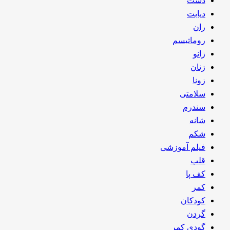
دست
دیابت
ران
روماتیسم
زانو
زنان
زونا
سلامتی
سندرم
شانه
شکم
فیلم آموزشی
قلب
کف پا
کمر
کودکان
گردن
گودی کمر