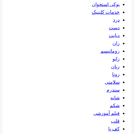
پوکی استخوان
خدمات کلینیک
درد
دست
دیابت
ران
روماتیسم
زانو
زنان
زونا
سلامتی
سندرم
شانه
شکم
فیلم آموزشی
قلب
کف پا