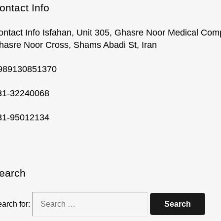
ontact Info
ontact Info Isfahan, Unit 305, Ghasre Noor Medical Com
hasre Noor Cross, Shams Abadi St, Iran
989130851370
31-32240068
31-95012134
earch
arch for: