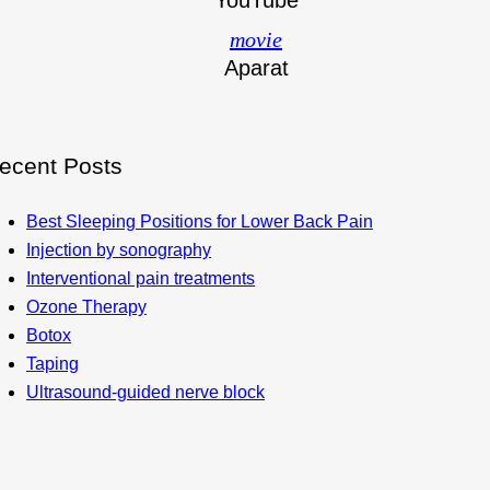
YouTube
movie
Aparat
ecent Posts
Best Sleeping Positions for Lower Back Pain
Injection by sonography
Interventional pain treatments
Ozone Therapy
Botox
Taping
Ultrasound-guided nerve block