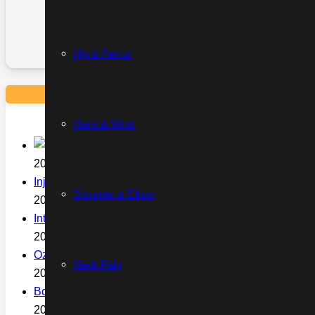
Hip & Femur
Hand & Wrist
Best Sleeping Positions for Lower 
2020-03-15
Injection by sonography
Shoulder & Elbow
2019-12-10
Interventional pain treatments
2019-12-10
Ozone Therapy
Neck Pain
2019-12-10
Botox
2019-12-10