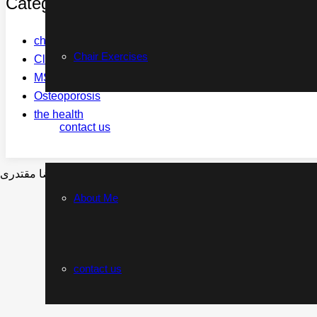
Categories
children
Chair Exercises
Clinic services
MS
Osteoporosis
the health
contact us
About Me
contact us