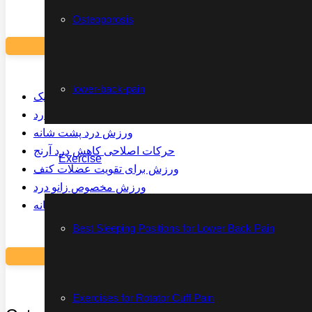
Osteoporosis
lower-back-pain
ورزش مخصوص درد سیاتیک
ورزش مخصوص شانه درد
ورزش درد پشت شانه
حرکات اصلاحی کاهش درد آرنج
Exercise
ورزش برای تقویت عضلات کتف
ورزش مخصوص زانو درد
ورزش تقویت کمر و لگن و شانه
Best Sleeping Positions for Lower Back Pain
Exercises for Rotator Cuff Pain