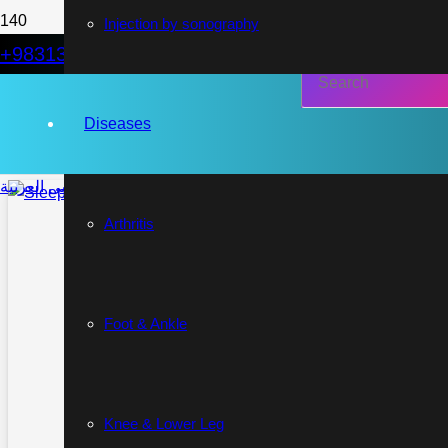
Injection by sonography
movie
+983132240068
Dr. Alireza Moghtaderi
Diseases
العربية
فارسی
English
Arthritis
Foot & Ankle
Best Sleeping Positions for
Knee & Lower Leg