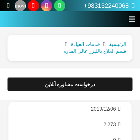
983132240068+
movie
الرئيسية
خدمات العيادة
قسم العلاج باللیزر عالی القدره
درخواست مشاوره آنلاین
2019/12/06
2,273