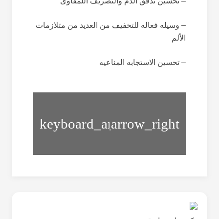
– تحسین تدفق الدم والتصریف اللمفاوی
– وسیله فعاله للتخفیف من العدید من متلازمات
الألم
– تحسین الاستجابه المناعیه
قسم
قسم
العلاج
العلاج
الطبیعی
المغناطیسی
والـتــأهـیــل