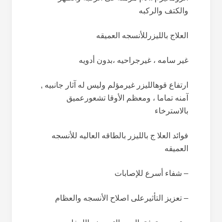
والکتف والرکبه
العلاج باللیزرللأنسجه العمیقه
غیر سامه ، غیرجراحیه ،بدون أدویه
ارتفاع قوهاللیزر غیرمؤلم ولیس له آثار جانبیه ,
آمنه تماما ، ومعظم الأوقا تشعورعمیق
بالاسترخاء
فوائد العلا ج باللیزر بالطاقه العالیه للأنسجه
العمیقه
– شفاء أسرع للإصابات
– تعزیز التأثیرعلى اصلاح الأنسجه والعظام