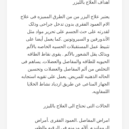
أهداف العلاج باللیزر
یعتبر علاج الیزر من من الطرق الممیزه فی علاج
الام العمود الفقری بدون تدخل جراحی وذلک
لقدرته علی حث الجسم علی تحریر مواد مثل
الأندورفین و السیروتونین .کما یعمل أیضا علی
تثبیط عمل المستقبلات الحسیه الخاصه بالألم
وبذلک یقل الشعور بالألم . یقوی نقاط الطاقه
الحیویه للطاقه والمفاصل والعضلات. یساهم فی
التخلص من ألم المفاصل والعضلات وتحسین
الحاله الذهنیه للمریض. یعمل على تقویه استجابه
الجهاز المناعی عن طریق ازدیاد نشاط الخلایا
اللمفاویه.
الحالات التی تحتاج الى العلاج باللیزر
امراض المفاصل .العمود الفقری .أمراض
الروماتیزم .آلآم مزمنه فی الرقبه والظهر