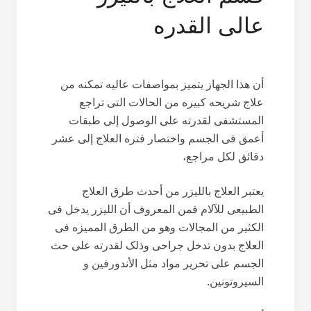
عالی القدره
أن هذا الجهاز یتمیز بمواصفات عالیه تمکنه من
علاج شریحه کبیره من الحالات التی تراجع
المستشفى لقدرته على الوصول إلى طبقات
أعمق فی الجسم واختصار فتره العلاج إلى عشر
دقائق لکل مراجع،
یعتبر العلاج باللیزر من أحدث طرق العلاج
الطبیعی للآلام فمن المعروف أن اللیزر یدخل فی
الکثیر من المجالات وهو من الطرق الممیزه فی
العلاج بدون تدخل جراحی وذلک لقدرته علی حث
الجسم علی تحریر مواد مثل الأندورفین و
السیروتونین.