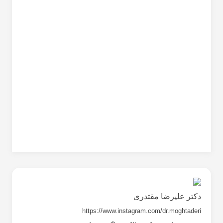
سکرتیر جمعیه أصفهان للطب
الطبیعی وإعاده التأهیل
الکاتب الموظفین مجله
أصفهان العلاج
دکتر علیرضا مقتدری
https://www.instagram.com/dr.moghtaderi