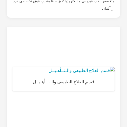
متخصص طب فیزیکی و الکترودیاگنوز -- فلوشیپ فوق تخصصی درد
از آلمان
قسم العلاج الطبیعی والـتــأهـیــل
ا