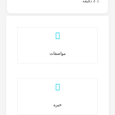
3 دقیقه
الدکتور مقتدری
مواصفات
المتخصص فی الطب الفيزيائي وإعادة
أخصائي ألم التأهيل
عالجة الفيزيائية وإعادة التأهيل في مركز
خبره
الدکتور مقتدری