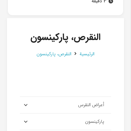
3 دقیقه
النقرص، پارکینسون
الرئيسية
النقرص، پارکینسون
أعراض النقرس
پارکینسون