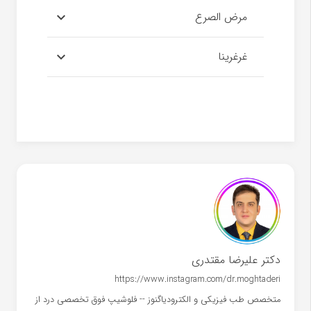
مرض الصرع
غرغرینا
دکتر علیرضا مقتدری
https://www.instagram.com/dr.moghtaderi
متخصص طب فیزیکی و الکترودیاگنوز -- فلوشیپ فوق تخصصی درد از