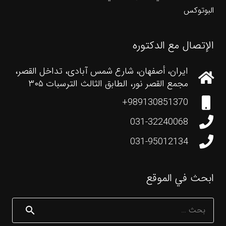
البوتوکس
الإتصال مع الدکتوره
ایران، أصفهان، شارع شمس آبادی، تداخل القصر،
مجمع القصر نور، الطابق الثالث الترسبات ۳۰۵
989130851370+
031-32240068
031-95012134
ابحث في الموقع
البحث
عن: