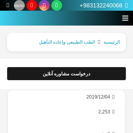
983132240068+
movie
الرئيسية
الطب الطبیعی وإعاده التأهیل
درخواست مشاوره آنلاین
2019/12/04
2,253