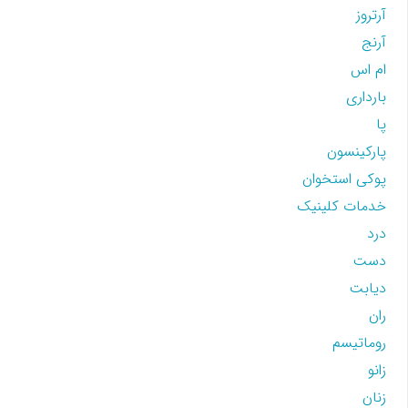
آرتروز
آرنج
ام اس
بارداری
پا
پارکینسون
پوکی استخوان
خدمات کلینیک
درد
دست
دیابت
ران
روماتیسم
زانو
زنان