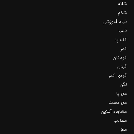
شانه
شکم
فیلم آموزشی
قلب
کف پا
کمر
کودکان
گردن
گودی کمر
لگن
مچ پا
مچ دست
مشاوره آنلاین
مطالب
مغز