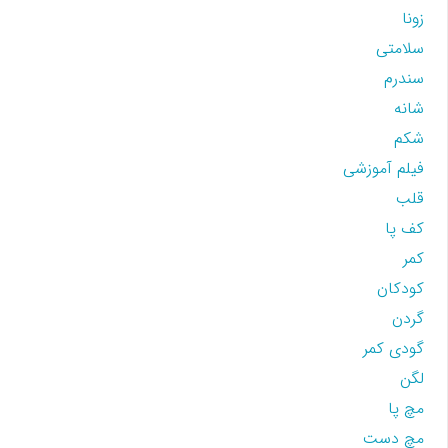
زونا
سلامتی
سندرم
شانه
شکم
فیلم آموزشی
قلب
کف پا
کمر
کودکان
گردن
گودی کمر
لگن
مچ پا
مچ دست