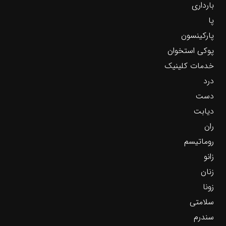
بارداری
پا
پارکینسون
پوکی استخوان
خدمات کلینیک
درد
دست
دیابت
ران
روماتیسم
زانو
زنان
زونا
سلامتی
سندرم