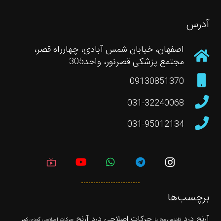
آدرس
اصفهان، خیابان شمس آبادی، چهارراه قصر،
مجتمع پزشکی قصرنور، واحد305
09130851370
031-32240068
031-95012134
live_tv
برچسب‌ها
آرنج درد
حرکات اصلاحی درد آرنج
تاندون مچ پا
حرکات اصلاحی گودی کمر