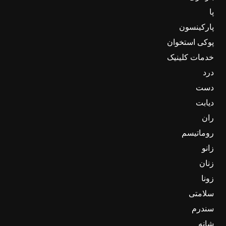
پا
پارکینسون
پوکی استخوان
خدمات کلینیک
درد
دست
دیابت
ران
روماتیسم
زانو
زنان
زونا
سلامتی
سندرم
شانه