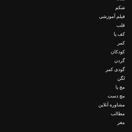
شکم
فیلم آموزشی
قلب
کف پا
کمر
کودکان
گردن
گودی کمر
لگن
مچ پا
مچ دست
مشاوره آنلاین
مطالب
مغز