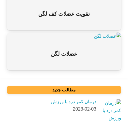
تقویت عضلات کف لگن
عضلات لگن
مطالب جدید
درمان کمر درد با ورزش
2023-02-03