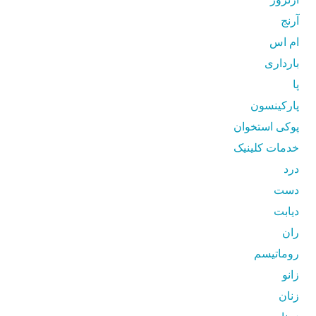
آرنج
ام اس
بارداری
پا
پارکینسون
پوکی استخوان
خدمات کلینیک
درد
دست
دیابت
ران
روماتیسم
زانو
زنان