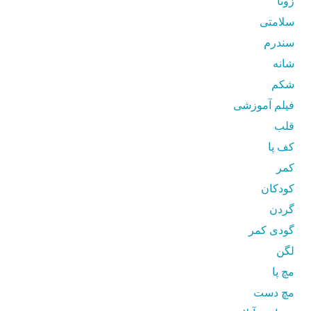
زونا
سلامتی
سندرم
شانه
شکم
فیلم آموزشی
قلب
کف پا
کمر
کودکان
گردن
گودی کمر
لگن
مچ پا
مچ دست