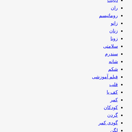
دیابت
ران
روماتیسم
زانو
زنان
زونا
سلامتی
سندرم
شانه
شکم
فیلم آموزشی
قلب
کف پا
کمر
کودکان
گردن
گودی کمر
لگن