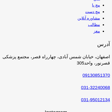
مچ پا
مچ دست
مشاوره آنلاین
مطالب
مغز
آدرس
اصفهان، خیابان شمس آبادی، چهارراه قصر، مجتمع پزشکی
قصرنور، واحد305
09130851370
031-32240068
031-95012134