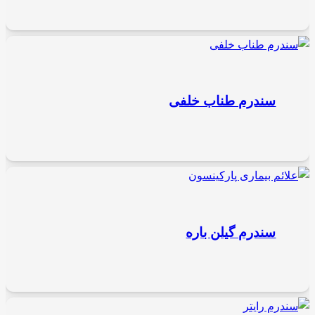
سندرم طناب خلفى
سندرم گیلن باره