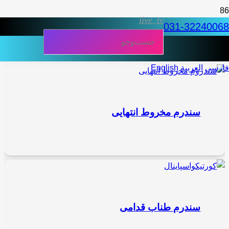
live_tv
031-32240068
فارسی
العربية
English
سندرم مخروط انتهایی
سندرم طناب قدامى