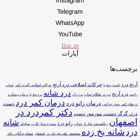
Instagram
Telegram
WhatsApp
YouTube
live_tv
آپارات
برچسب‌ها
آرنج درد
حرکات اصلاحی درد آرنج
تاندون مچ پا
حرکات اصلاحی گودی کمر
خواب
درد شانه
درد آرنج
راحت
درد در هنگام خواب
درد ران
درد مچ پا
درمان دیسک و
درمان کمر درد
درمان زانو درد
دست
دردهای کمر بدون جراحی
دکتر کمردرد در
درد، گزگز دست، مورمور دست
اصفهان
شانه
زانو درد
ریلکسیشن قبل از خواب
سندرم تونل کارپ
سیاتیک
شانه یخ زده
درد
متخصص طب فیزیکی در اصفهان
مشاوره آنلاین دکتر