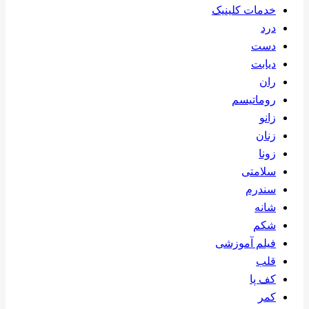
خدمات کلینیک
درد
دست
دیابت
ران
روماتیسم
زانو
زنان
زونا
سلامتی
سندرم
شانه
شکم
فیلم آموزشی
قلب
کف پا
کمر