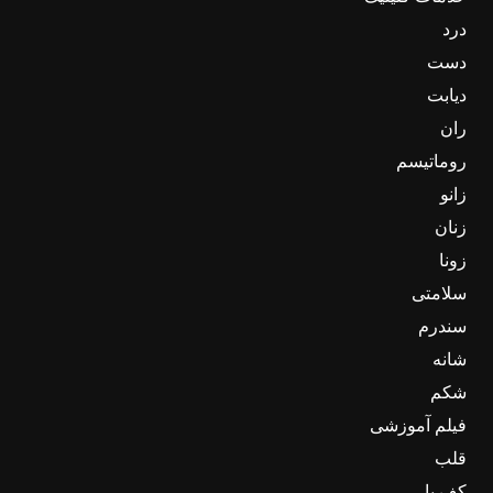
درد
دست
دیابت
ران
روماتیسم
زانو
زنان
زونا
سلامتی
سندرم
شانه
شکم
فیلم آموزشی
قلب
کف پا