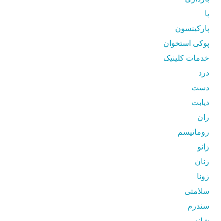
پا
پارکینسون
پوکی استخوان
خدمات کلینیک
درد
دست
دیابت
ران
روماتیسم
زانو
زنان
زونا
سلامتی
سندرم
شانه