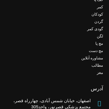
کمر
کودکان
گردن
گودی کمر
لگن
مچ پا
مچ دست
مشاوره آنلاین
مطالب
مغز
آدرس
اصفهان، خیابان شمس آبادی، چهارراه قصر،
مجتمع پزشکی قصرنور، واحد305