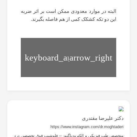
البته در موارد معدودی ممکن است بر اثر ضربه
این دو تکه کشکک کمی از هم فاصله بگیرند.
کیست
زانو
منیسک
درد
زانو
حاد
دکتر علیرضا مقتدری
https://www.instagram.com/dr.moghtaderi
متخصص طب فیزیکی و الکترودیاگنوز -- فلوشیپ فوق تخصصی درد