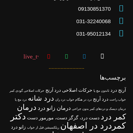
09130851370
031-32240068
031-95012134
live_tv
برچسب‌ها
آرنج درد
حرکات اصلاحی درد آرنج
تاندون مچ پا
حرکات اصلاحی گودی کمر
درد شانه
درد آرنج
خواب راحت
درد در هنگام خواب
درد ران
درد مچ پا
درمان
درمان زانو درد
درمان دیسک و دردهای کمر بدون جراحی
دکتر
کمر درد
دست درد، گزگز دست، مورمور دست
کمردرد در اصفهان
زانو درد
ریلکسیشن قبل از خواب