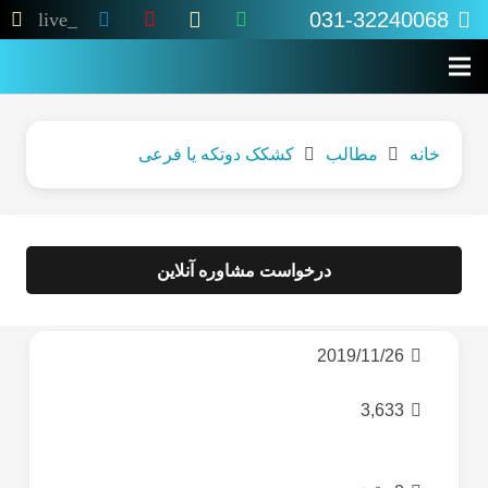
031-32240068
live_tv
خانه
مطالب
کشکک دوتکه یا فرعی
درخواست مشاوره آنلاین
2019/11/26
3,633