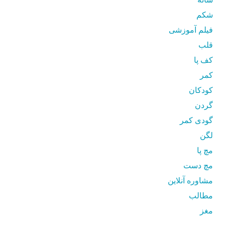
شکم
فیلم آموزشی
قلب
کف پا
کمر
کودکان
گردن
گودی کمر
لگن
مچ پا
مچ دست
مشاوره آنلاین
مطالب
مغز