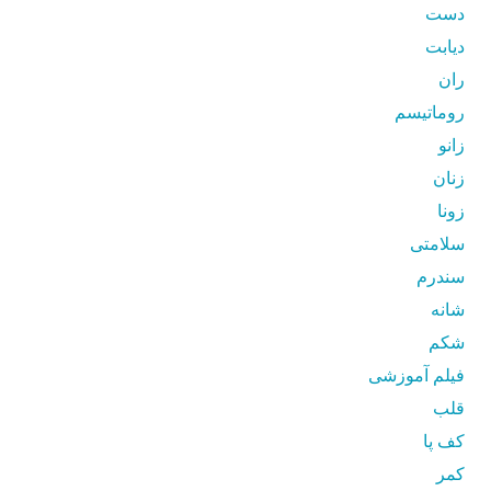
دست
دیابت
ران
روماتیسم
زانو
زنان
زونا
سلامتی
سندرم
شانه
شکم
فیلم آموزشی
قلب
کف پا
کمر