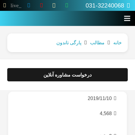
031-32240068
live_tv
خانه
مطالب
پارگی تاندون
درخواست مشاوره آنلاین
2019/11/10
4,568