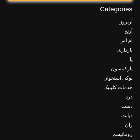
Categories
آرتروز
آرنج
ام اس
بارداری
پا
پارکینسون
پوکی استخوان
خدمات کلینیک
درد
دست
دیابت
ران
روماتیسم