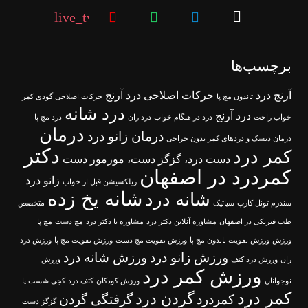
live_tv
برچسب‌ها
آرنج درد
حرکات اصلاحی درد آرنج
تاندون مچ پا
حرکات اصلاحی گودی کمر
درد شانه
درد آرنج
خواب راحت
درد در هنگام خواب
درد ران
درد مچ پا
درمان
درمان زانو درد
درمان دیسک و دردهای کمر بدون جراحی
دکتر
کمر درد
دست درد، گزگز دست، مورمور دست
کمردرد در اصفهان
زانو درد
ریلکسیشن قبل از خواب
شانه یخ زده
شانه درد
سندرم تونل کارپ
سیاتیک
متخصص
طب فیزیکی در اصفهان
مشاوره آنلاین دکتر درد
مشاوره با دکتر درد
مچ دست
مچ پا
ورزش
ورزش تقویت تاندون مچ پا
ورزش تقویت مچ دست
ورزش تقویت مچ پا
ورزش درد
ورزش زانو درد
ورزش شانه درد
ران
ورزش درد کتف
ورزش
ورزش کمر درد
نوجوانان
ورزش کودکان
کتف درد
کجی شست پا
کمر درد
گردن درد
کمردرد
گرفتگی گردن
گزگز دست