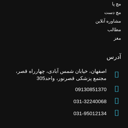
مچ پا
مچ دست
مشاوره آنلاین
مطالب
مغز
آدرس
اصفهان، خیابان شمس آبادی، چهارراه قصر،
مجتمع پزشکی قصرنور، واحد305
09130851370
031-32240068
031-95012134