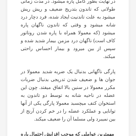
در نهایت بطور کامل پاره میشود. در مدت زمانی
طولانی که تاندون بتدریج ضعیف و ریش ریش
میشود به علت تاندنیت ایجاد شده، فرد دچار درد
شانه میشود و وقتی که تاندون ناگهان پاره
میشود (که معمولا همراه با پاره شدن روتاتور
کاف است) ناگهان درد مزمن بیمار شدید شده و
سپس از بین میرود و بیمار احساس راحتی
میکند.
پارگی ناگهانی بدنبال یک ضربه شدید معمولا در
جوان ها و ضعیف شدن تدریجی بدنبال ضربات
مکرر معمولا در سنین بالا اتفاق میفتد. چون این
عضله در ناحیه شانه به توسط دو تاندون به
استخوان کتف میچسبد معمولا پارگی یکی از آنها
توانایی و عملکرد عضله را در خم کردن آرنج از
بین نمیبرد ولی مسلما آن را ضعیف میکند.
مهمترین عواملی که موجب افزایش احتمال پاره