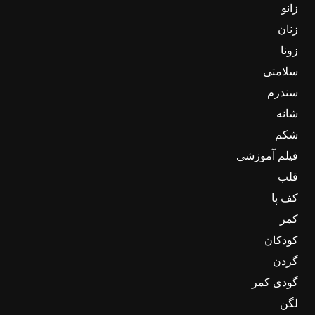
زانو
زنان
زونا
سلامتی
سندرم
شانه
شکم
فیلم آموزشی
قلب
کف پا
کمر
کودکان
گردن
گودی کمر
لگن