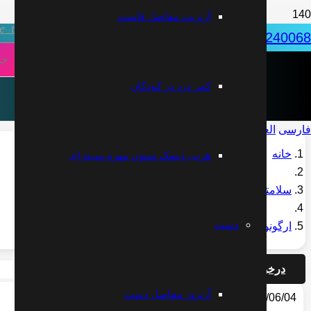
آرتریت مفاصل فاست
ve_tv
031-32240068
دکتر علیرضا مقتدری | متخصص طب فیزیکی
کمر درد در کودکان
فارسی
العربية
English
خانه
هرنی دیسک ستون مهره سینه ای
سلامتی
دست
ارگونومی کار با کامپیوتر
درخواست مشاوره آنلاین
آرتروز مفاصل دست
2020/06/04