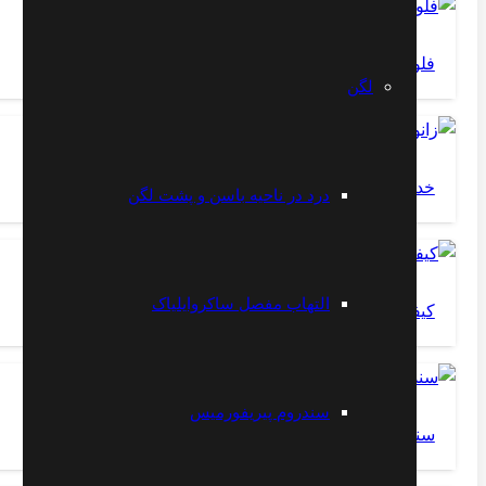
فلوشیپ فوق تخصص درد
لگن
خداحافظی با زانو درد – تمرین شماره ۳
درد در ناحیه باسن و پشت لگن
التهاب مفصل ساکروایلیاک
کیفوز ستون مهره
سندروم پیریفورمیس
سندرم طناب خلفى