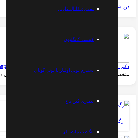
درد شست دست (شست ماشه ای)
سندرم کانال کارپ
کیست گانگلیون
دکتر علیرضا مقتدری
https://www.instagram.com/dr.moghtaderi
سندرم تونل اولنار یا تونل گویان
متخصص طب فیزیکی و الکترودیاگنوز -- فلوشیپ فوق تخصصی درد
بیماری کین باخ
رگ به رگ شدن و کشیدگی یا
انگشت ماشه ای