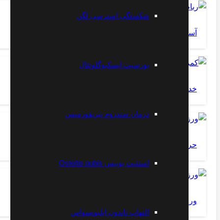
شکستگی استرسی لگن
آسیب های رباط مچ دست
بورسیت ایسکیوگلوتئال
خداحافظی با کمر درد – تمرین شماره ۱
درمان سندروم پیریفورمیس
حرکت کششی برای کاهش کمر درد-تمرین شماره ۲
استئیت پوبیس Osteitis pubis
ورزش مخصوص شانه درد
التهاب تاندون ایلیوپسواس