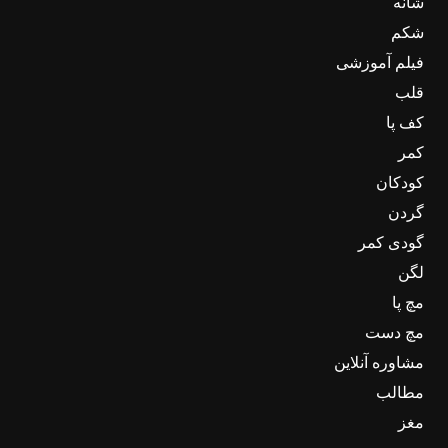
شانه
شکم
فیلم آموزشی
قلب
کف پا
کمر
کودکان
گردن
گودی کمر
لگن
مچ پا
مچ دست
مشاوره آنلاین
مطالب
مغز