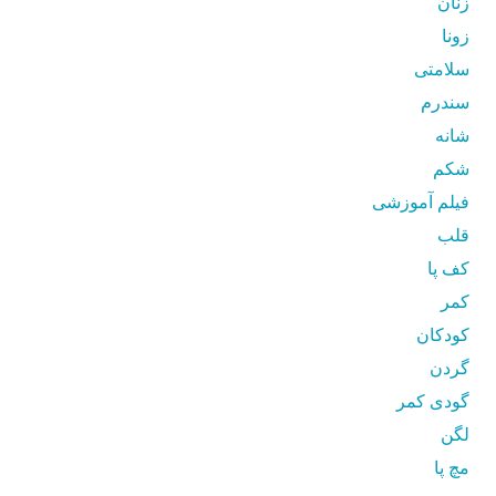
زنان
زونا
سلامتی
سندرم
شانه
شکم
فیلم آموزشی
قلب
کف پا
کمر
کودکان
گردن
گودی کمر
لگن
مچ پا