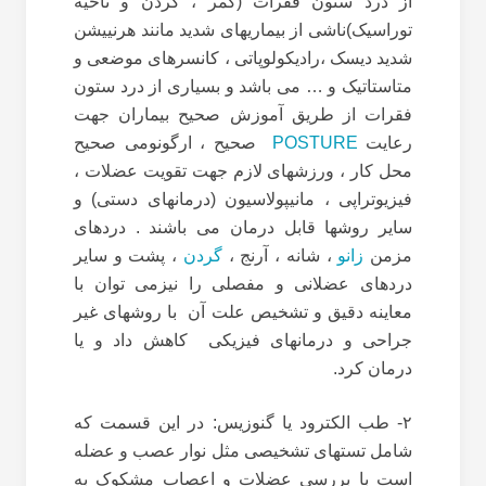
از درد ستون فقرات (کمر ، گردن و ناحیه
توراسیک)ناشی از بیماریهای شدید مانند هرنییشن
شدید دیسک ،رادیکولوپاتی ، کانسرهای موضعی و
متاستاتیک و … می باشد و بسیاری از درد ستون
فقرات از طریق آموزش صحیح بیماران جهت
رعایت
POSTURE
صحیح ، ارگونومی صحیح
محل کار ، ورزشهای لازم جهت تقویت عضلات ،
فیزیوتراپی ، مانیپولاسیون (درمانهای دستی) و
سایر روشها قابل درمان می باشند . دردهای
مزمن
زانو
، شانه ، آرنج ،
گردن
، پشت و سایر
دردهای عضلانی و مفصلی را نیزمی توان با
معاینه دقیق و تشخیص علت آن با روشهای غیر
جراحی و درمانهای فیزیکی کاهش داد و یا
درمان کرد.
۲- طب الکترود یا گنوزیس: در این قسمت که
شامل تستهای تشخیصی مثل نوار عصب و عضله
است با بررسی عضلات و اعصاب مشکوک به