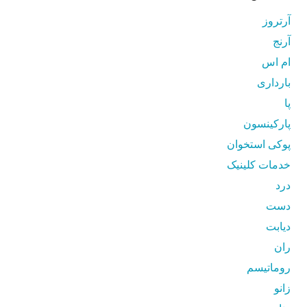
آرتروز
آرنج
ام اس
بارداری
پا
پارکینسون
پوکی استخوان
خدمات کلینیک
درد
دست
دیابت
ران
روماتیسم
زانو