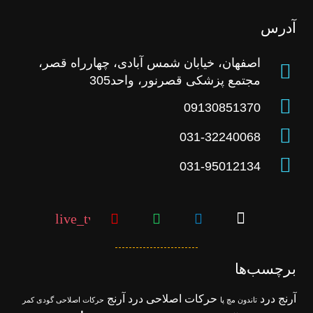
آدرس
اصفهان، خیابان شمس آبادی، چهارراه قصر،
مجتمع پزشکی قصرنور، واحد305
09130851370
031-32240068
031-95012134
live_tv
برچسب‌ها
آرنج درد
حرکات اصلاحی درد آرنج
تاندون مچ پا
حرکات اصلاحی گودی کمر