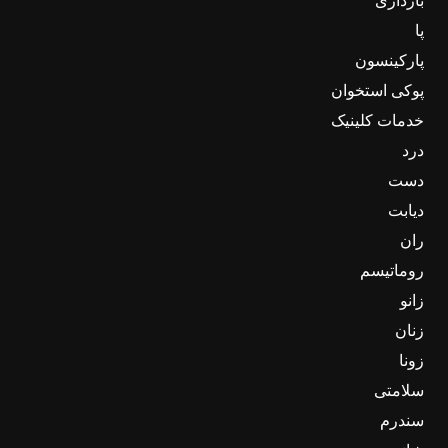
بارداری
پا
پارکینسون
پوکی استخوان
خدمات کلینیک
درد
دست
دیابت
ران
روماتیسم
زانو
زنان
زونا
سلامتی
سندرم