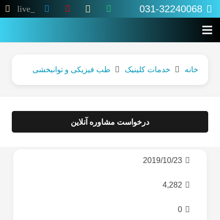
031-32240068
live_tv
خانه
خدمات کلینیک
طب فیزیکی و توانبخشی
درخواست مشاوره آنلاین
2019/10/23
4,282
0