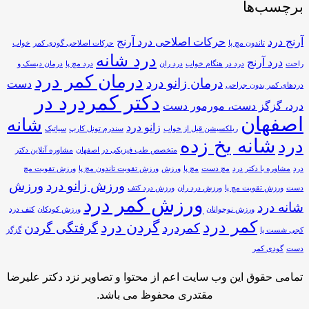
برچسب‌ها
آرنج درد
حرکات اصلاحی درد آرنج
تاندون مچ پا
حرکات اصلاحی گودی کمر
خواب
درد شانه
درد آرنج
راحت
درد در هنگام خواب
درد ران
درد مچ پا
درمان دیسک و
درمان کمر درد
درمان زانو درد
دست
دردهای کمر بدون جراحی
دکتر کمردرد در
درد، گزگز دست، مورمور دست
اصفهان
شانه
زانو درد
ریلکسیشن قبل از خواب
سندرم تونل کارپ
سیاتیک
شانه یخ زده
درد
متخصص طب فیزیکی در اصفهان
مشاوره آنلاین دکتر
درد
مشاوره با دکتر درد
مچ دست
مچ پا
ورزش
ورزش تقویت تاندون مچ پا
ورزش تقویت مچ
ورزش زانو درد
ورزش
دست
ورزش تقویت مچ پا
ورزش درد ران
ورزش درد کتف
ورزش کمر درد
شانه درد
ورزش نوجوانان
ورزش کودکان
کتف درد
کمر درد
گردن درد
کمردرد
گرفتگی گردن
کجی شست پا
گزگز
دست
گودی کمر
تمامی حقوق این وب سایت اعم از محتوا و تصاویر نزد دکتر علیرضا
مقتدری محفوظ می باشد.