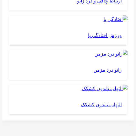
ارتباط چاقی و درد زانو
ورزش افتادگی پا
زانو درد مزمن
التهاب تاندون کشکک