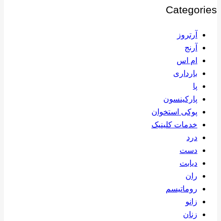
Categories
آرتروز
آرنج
ام اس
بارداری
پا
پارکینسون
پوکی استخوان
خدمات کلینیک
درد
دست
دیابت
ران
روماتیسم
زانو
زنان