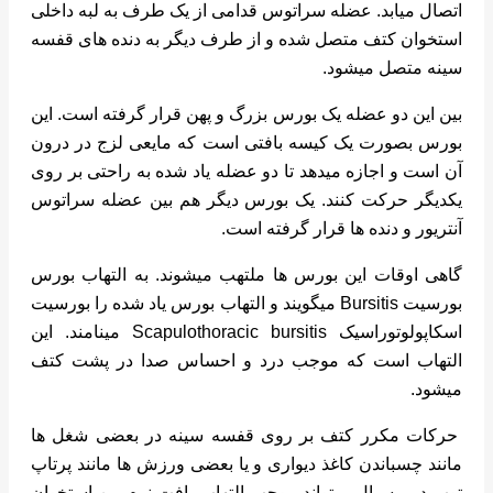
اتصال میابد. عضله سراتوس قدامی از یک طرف به لبه داخلی
استخوان کتف متصل شده و از طرف دیگر به دنده های قفسه
سینه متصل میشود.
بین این دو عضله یک بورس بزرگ و پهن قرار گرفته است. این
بورس بصورت یک کیسه بافتی است که مایعی لزج در درون
آن است و اجازه میدهد تا دو عضله یاد شده به راحتی بر روی
یکدیگر حرکت کنند. یک بورس دیگر هم بین عضله سراتوس
آنتریور و دنده ها قرار گرفته است.
گاهی اوقات این بورس ها ملتهب میشوند. به التهاب بورس
بورسیت Bursitis میگویند و التهاب بورس یاد شده را بورسیت
اسکاپولوتوراسیک Scapulothoracic bursitis مینامند. این
التهاب است که موجب درد و احساس صدا در پشت کتف
میشود.
حرکات مکرر کتف بر روی قفسه سینه در بعضی شغل ها
مانند چسباندن کاغذ دیواری و یا بعضی ورزش ها مانند پرتاپ
توپ در بیسبال میتواند موجب التهاب بافت نرم بین استخوان