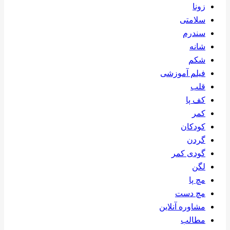
زونا
سلامتی
سندرم
شانه
شکم
فیلم آموزشی
قلب
کف پا
کمر
کودکان
گردن
گودی کمر
لگن
مچ پا
مچ دست
مشاوره آنلاین
مطالب