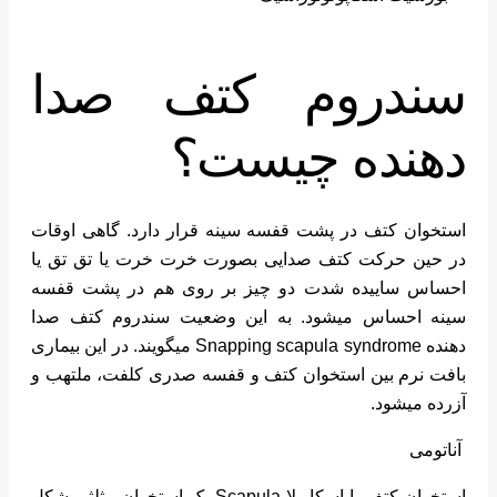
سندروم کتف صدا
دهنده چیست؟
استخوان کتف در پشت قفسه سینه قرار دارد. گاهی اوقات
در حین حرکت کتف صدایی بصورت خرت خرت یا تق تق یا
احساس ساییده شدت دو چیز بر روی هم در پشت قفسه
سینه احساس میشود. به این وضعیت سندروم کتف صدا
دهنده Snapping scapula syndrome میگویند. در این بیماری
بافت نرم بین استخوان کتف و قفسه صدری کلفت، ملتهب و
آزرده میشود.
آناتومی
استخوان کتف یا اسکاپولا Scapula یک استخوان مثلثی شکل