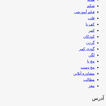
شکم
فیلم آموزشی
قلب
کف پا
کمر
کودکان
گردن
گودی کمر
لگن
مچ پا
مچ دست
مشاوره آنلاین
مطالب
مغز
آدرس