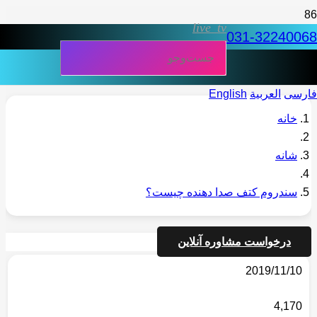
live_tv
031-32240068
فارسی
العربية
English
خانه
شانه
سندروم کتف صدا دهنده چیست؟
درخواست مشاوره آنلاین
2019/11/10
4,170