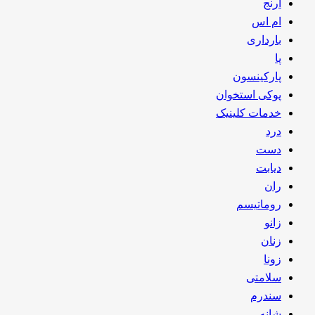
آرنج
ام اس
بارداری
پا
پارکینسون
پوکی استخوان
خدمات کلینیک
درد
دست
دیابت
ران
روماتیسم
زانو
زنان
زونا
سلامتی
سندرم
شانه