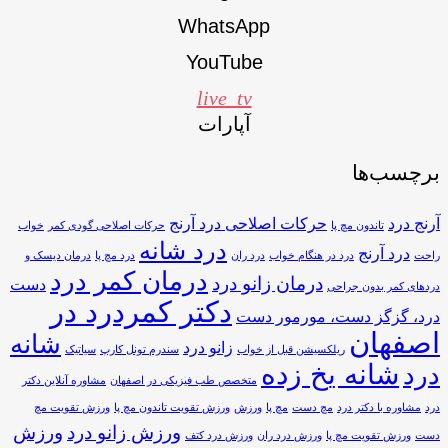
WhatsApp
YouTube
live_tv
آپارات
برچسب‌ها
آرنج درد
حرکات اصلاحی درد آرنج
تاندون مچ پا
حرکات اصلاحی گودی کمر
خواب
درد شانه
درد آرنج
راحت
درد در هنگام خواب
درد ران
درد مچ پا
درمان دیسک و
درمان کمر درد
درمان زانو درد
دست
دردهای کمر بدون جراحی
دکتر کمردرد در
درد، گزگز دست، مورمور دست
اصفهان
شانه
زانو درد
ریلکسیشن قبل از خواب
سندرم تونل کارپ
سیاتیک
شانه یخ زده
درد
متخصص طب فیزیکی در اصفهان
مشاوره آنلاین دکتر
درد
مشاوره با دکتر درد
مچ دست
مچ پا
ورزش
ورزش تقویت تاندون مچ پا
ورزش تقویت مچ
ورزش زانو درد
ورزش
دست
ورزش تقویت مچ پا
ورزش درد ران
ورزش درد کتف