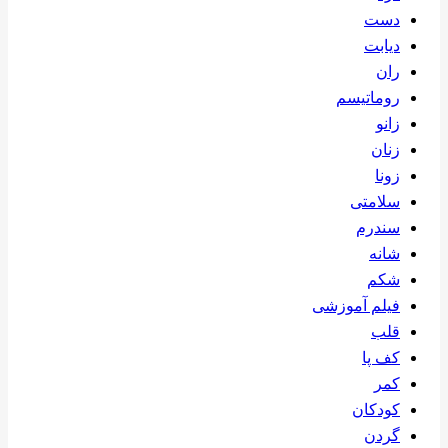
دست
دیابت
ران
روماتیسم
زانو
زنان
زونا
سلامتی
سندرم
شانه
شکم
فیلم آموزشی
قلب
کف پا
کمر
کودکان
گردن