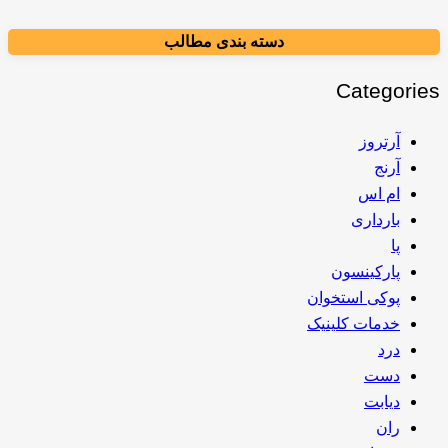
دسته بندی مطالب
Categories
آرتروز
آرنج
ام اس
بارداری
پا
پارکینسون
پوکی استخوان
خدمات کلینیک
درد
دست
دیابت
ران