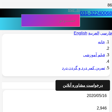
live_tv
031-32240068
فارسی
العربية
English
خانه
فیلم آموزشی
تمرین کمر درد و گردن درد
درخواست مشاوره آنلاین
2020/05/16
2,946