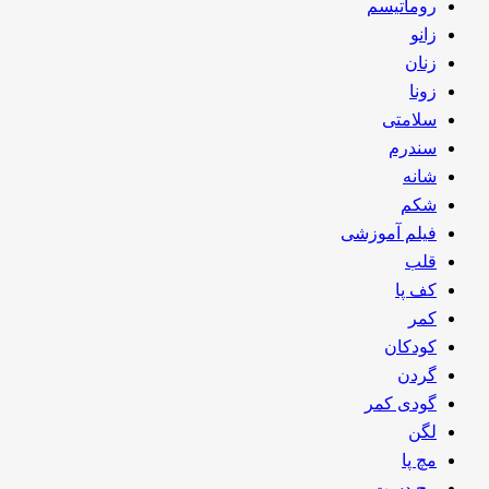
روماتیسم
زانو
زنان
زونا
سلامتی
سندرم
شانه
شکم
فیلم آموزشی
قلب
کف پا
کمر
کودکان
گردن
گودی کمر
لگن
مچ پا
مچ دست