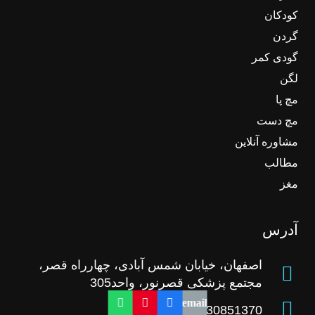
کودکان
گردن
گودی کمر
لگن
مچ پا
مچ دست
مشاوره آنلاین
مطالب
مغز
آدرس
اصفهان، خیابان شمس آبادی، چهارراه قصر،
مجتمع پزشکی قصرنور، واحد305
09130851370