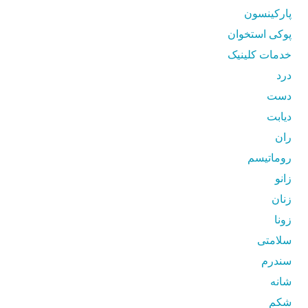
پارکینسون
پوکی استخوان
خدمات کلینیک
درد
دست
دیابت
ران
روماتیسم
زانو
زنان
زونا
سلامتی
سندرم
شانه
شکم