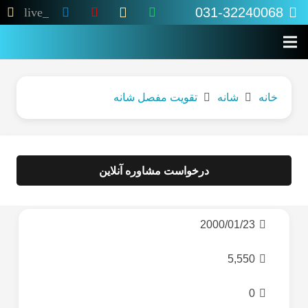
031-32240068
live_tv
خانه
شانه
تقویت مفصل شانه
درخواست مشاوره آنلاین
2000/01/23
5,550
0