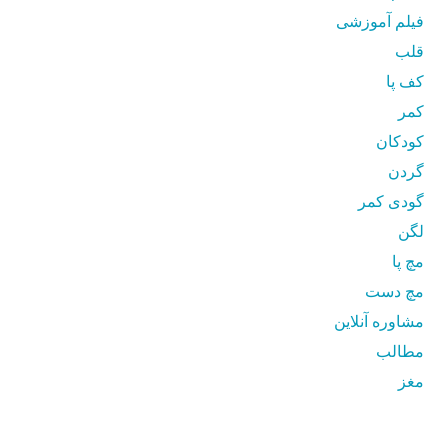
فیلم آموزشی
قلب
کف پا
کمر
کودکان
گردن
گودی کمر
لگن
مچ پا
مچ دست
مشاوره آنلاین
مطالب
مغز