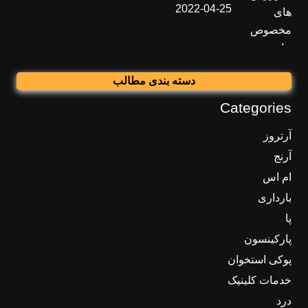
2022-04-25
دسته بندی مطالب
Categories
آرتروز
آرنج
ام اس
بارداری
پا
پارکینسون
پوکی استخوان
خدمات کلینیک
درد