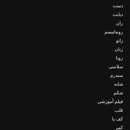
دست
دیابت
ران
روماتیسم
زانو
زنان
زونا
سلامتی
سندرم
شانه
شکم
فیلم آموزشی
قلب
کف پا
کمر